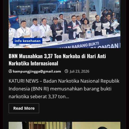
Ekstasi
di
Bandara
Soetta
info kesehatan
BNN Musnahkan 3,37 Ton Narkoba di Hari Anti
Narkotika Internasional
kampungjingga@gmail.com
Juli 23, 2026
KATURI NEWS – Badan Narkotika Nasional Republik
Indonesia (BNN RI) memusnahkan barang bukti
narkotika seberat 3,37 ton...
Read
Read More
more
about
BNN
Musnahkan
3,37