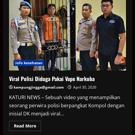
Ton
Narkoba
di
Hari
Anti
Narkotika
Internasional
info kesehatan
Viral Polisi Diduga Pakai Vape Narkoba
kampungjingga@gmail.com
April 30, 2026
KATURI NEWS – Sebuah video yang menampilkan
seorang perwira polisi berpangkat Kompol dengan
inisial DK menjadi viral...
Read
Read More
more
about