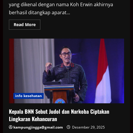
yang dikenal dengan nama Koh Erwin akhirnya
berhasil ditangkap aparat...
Read
Read More
more
about
Bareskrim
Tangkap
Ko
Erwin,
Pemasok
Narkoba
ke
Eks
Kapolres
info kesehatan
Kepala BNN Sebut Judol dan Narkoba Ciptakan
Lingkaran Kehancuran
kampungjingga@gmail.com
Desember 29, 2025