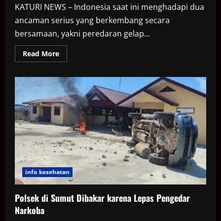
KATURI NEWS – Indonesia saat ini menghadapi dua
ancaman serius yang berkembang secara
bersamaan, yakni peredaran gelap...
Read
Read More
more
about
Kepala
BNN
Sebut
Judol
dan
Narkoba
Ciptakan
Lingkaran
Kehancuran
info kesehatan
Polsek di Sumut Dibakar karena Lepas Pengedar
Narkoba