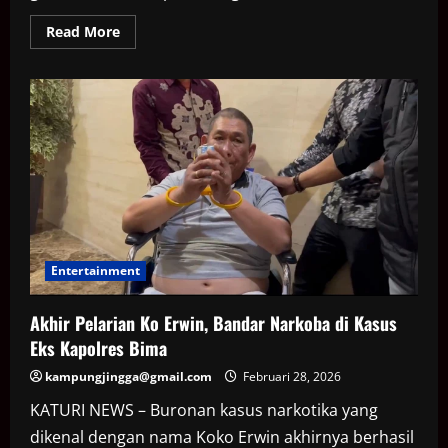
Read
Read More
more
about
Pria
di
Cilincing
Ditembak,
Dipicu
Utang
Ganja
Rp
800
Ribu
Entertainment
Akhir Pelarian Ko Erwin, Bandar Narkoba di Kasus
Eks Kapolres Bima
kampungjingga@gmail.com
Februari 28, 2026
KATURI NEWS – Buronan kasus narkotika yang
dikenal dengan nama Koko Erwin akhirnya berhasil