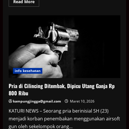
Read
Read More
more
about
Polisi
tangkap
wanita
pengedar
ribuan
“liquid
etomidate”
di
Jaktim
info kesehatan
Pria di Cilincing Ditembak, Dipicu Utang Ganja Rp
800 Ribu
kampungjingga@gmail.com
Maret 10, 2026
KATURI NEWS – Seorang pria berinisial SH (23)
menjadi korban penembakan menggunakan airsoft
gun oleh sekelompok orang...