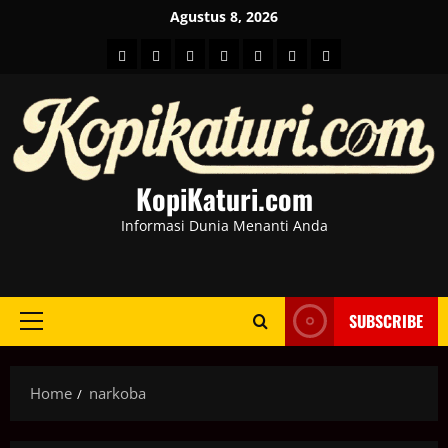
Skip
Agustus 8, 2026
to
HOME
Berita
hot
Business
Kesehatan
Sport
Entertainment
content
Dunia
news
News
KopiKaturi.com
Informasi Dunia Menanti Anda
SUBSCRIBE
Primary
Menu
Home
narkoba