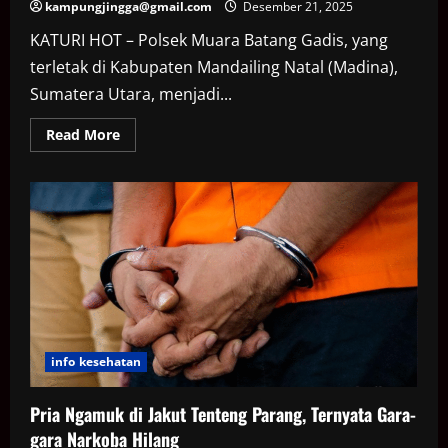
kampungjingga@gmail.com
Desember 21, 2025
KATURI HOT – Polsek Muara Batang Gadis, yang
terletak di Kabupaten Mandailing Natal (Madina),
Sumatera Utara, menjadi...
Read
Read More
more
about
Polsek
di
Sumut
Dibakar
karena
Lepas
Pengedar
Narkoba
info kesehatan
Pria Ngamuk di Jakut Tenteng Parang, Ternyata Gara-
gara Narkoba Hilang