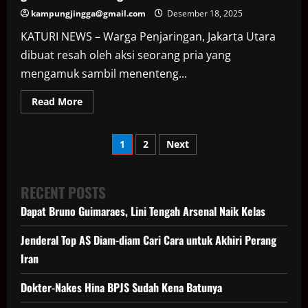
kampungjingga@gmail.com
Desember 18, 2025
KATURI NEWS – Warga Penjaringan, Jakarta Utara
dibuat resah oleh aksi seorang pria yang
mengamuk sambil menenteng...
Read
Read More
more
about
Pria
Paginasi
Ngamuk
1
2
Next
di
Jakut
pos
Tenteng
Parang,
Ternyata
RECENT POSTS
Gara-
gara
Dapat Bruno Guimaraes, Lini Tengah Arsenal Naik Kelas
Narkoba
Hilang
Jenderal Top AS Diam-diam Cari Cara untuk Akhiri Perang
Iran
Dokter-Nakes Hina BPJS Sudah Kena Batunya