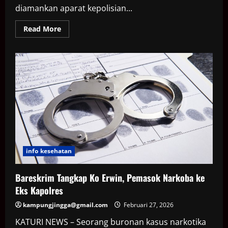
diamankan aparat kepolisian...
Read
Read More
more
about
Akhir
Pelarian
Ko
Erwin,
Bandar
Narkoba
di
Kasus
Eks
Kapolres
Bima
info kesehatan
Bareskrim Tangkap Ko Erwin, Pemasok Narkoba ke
Eks Kapolres
kampungjingga@gmail.com
Februari 27, 2026
KATURI NEWS – Seorang buronan kasus narkotika