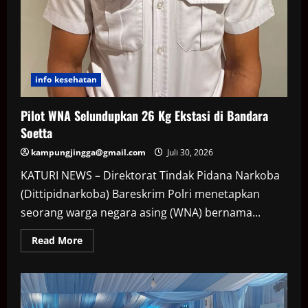
info kesehatan
Pilot WNA Selundupkan 26 Kg Ekstasi di Bandara
Soetta
kampungjingga@gmail.com
Juli 30, 2026
KATURI NEWS – Direktorat Tindak Pidana Narkoba
(Dittipidnarkoba) Bareskrim Polri menetapkan
seorang warga negara asing (WNA) bernama...
Read
Read More
more
about
Pilot
WNA
Selundupkan
26
Kg