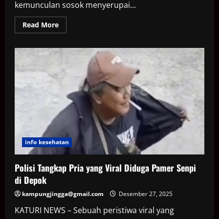
kemunculan sosok menyerupai...
Read
Read More
more
about
Cerita
Warga
Lihat
“Teror
Pocong”
di
Depok:
Sempat
Ketuk
Kaca
Jendela
info kesehatan
Polisi Tangkap Pria yang Viral Diduga Pamer Senpi
di Depok
kampungjingga@gmail.com
Desember 27, 2025
KATURI NEWS – Sebuah peristiwa viral yang