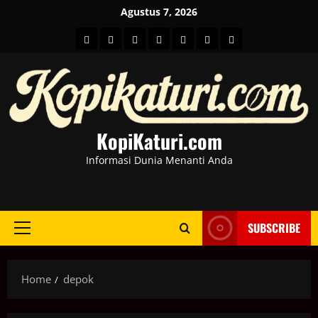
Skip
Agustus 7, 2026
to
HOME
Berita
hot
Business
Kesehatan
Sport
Entertainment
content
Dunia
news
News
KopiKaturi.com
Informasi Dunia Menanti Anda
SUBSCRIBE
Primary
Menu
Home
depok