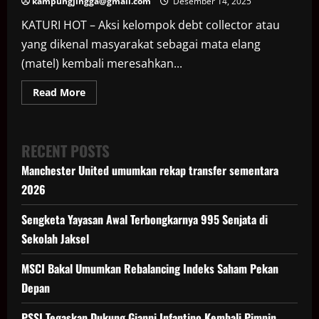
kampungjingga@gmail.com
Desember 14, 2025
KATURI HOT – Aksi kelompok debt collector atau
yang dikenal masyarakat sebagai mata elang
(matel) kembali meresahkan...
Read
Read More
more
about
Mata
Elang
Kembali
RECENT POSTS
Resahkan
Warga
Manchester United umumkan rekap transfer sementara
Depok,Pengendara
Mobil
2026
jadi
Korban
Penganiayaan
Sengketa Yayasan Awal Terbongkarnya 995 Senjata di
Sekolah Jaksel
MSCI Bakal Umumkan Rebalancing Indeks Saham Pekan
Depan
PSSI Tegaskan Dukung Gianni Infantino Kembali Pimpin