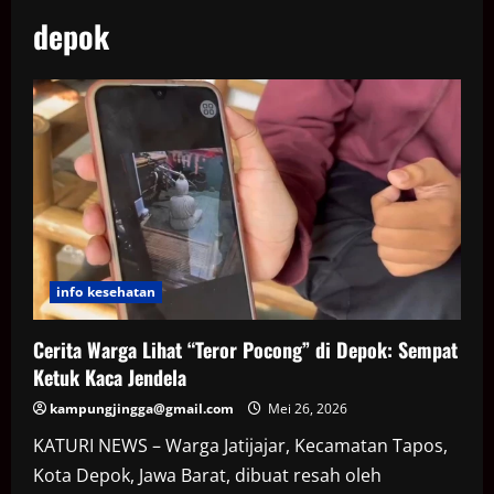
depok
info kesehatan
Cerita Warga Lihat “Teror Pocong” di Depok: Sempat
Ketuk Kaca Jendela
kampungjingga@gmail.com
Mei 26, 2026
KATURI NEWS – Warga Jatijajar, Kecamatan Tapos,
Kota Depok, Jawa Barat, dibuat resah oleh