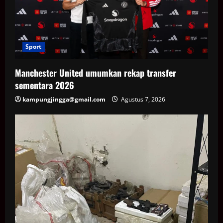
Sport
Manchester United umumkan rekap transfer
sementara 2026
kampungjingga@gmail.com
Agustus 7, 2026