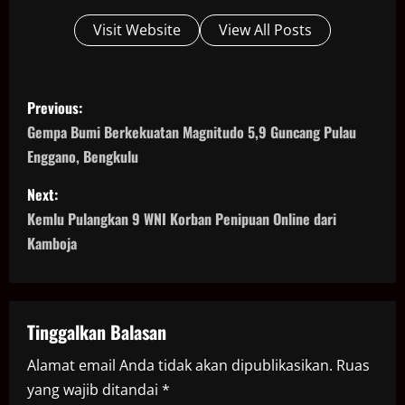
Visit Website
View All Posts
P
Previous:
o
Gempa Bumi Berkekuatan Magnitudo 5,9 Guncang Pulau
Enggano, Bengkulu
s
Next:
t
Kemlu Pulangkan 9 WNI Korban Penipuan Online dari
n
Kamboja
a
v
Tinggalkan Balasan
i
Alamat email Anda tidak akan dipublikasikan.
Ruas
yang wajib ditandai
*
g