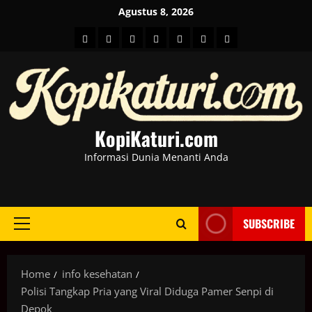
Skip
Agustus 8, 2026
to
HOME
Berita
hot
Business
Kesehatan
Sport
Entertainment
content
Dunia
news
News
KopiKaturi.com
Informasi Dunia Menanti Anda
SUBSCRIBE
Primary
Menu
Home
info kesehatan
Polisi Tangkap Pria yang Viral Diduga Pamer Senpi di
Depok