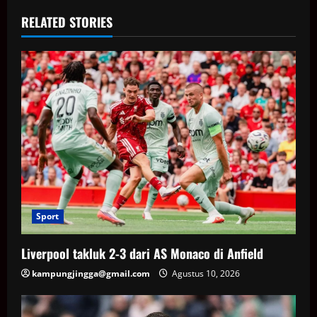
RELATED STORIES
Sport
Liverpool takluk 2-3 dari AS Monaco di Anfield
kampungjingga@gmail.com
Agustus 10, 2026