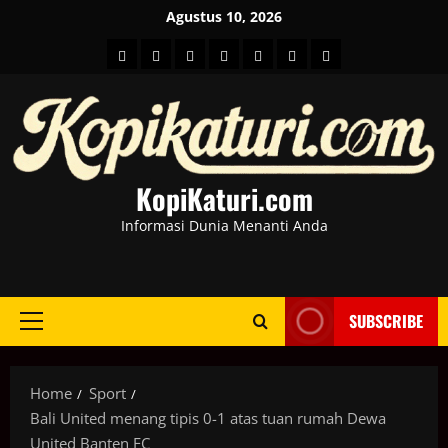
Skip
Agustus 10, 2026
to
HOME
Berita
hot
Business
Kesehatan
Sport
Entertainment
content
Dunia
news
News
KopiKaturi.com
Informasi Dunia Menanti Anda
SUBSCRIBE
Primary
Menu
Home
Sport
Bali United menang tipis 0-1 atas tuan rumah Dewa
United Banten FC