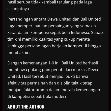
hasil serupa tidak kembali terulang pada laga
selanjutnya.
Pertandingan antara Dewa United dan Bali United
juga memperlihatkan persaingan yang semakin
ketat dalam kompetisi sepak bola Indonesia. Setiap
tim kini memiliki kualitas yang cukup merata
sehingga pertandingan berjalan kompetitif hingga
menit akhir.
Dengan kemenangan 1-0 ini, Bali United berhasil
membawa pulang poin penuh dari markas Dewa
United. Hasil tersebut menjadi bukti bahwa
efektivitas permainan dan disiplin taktik tetap
menjadi faktor utama dalam meraih kemenangan
di kompetisi sepak bola modern.
ABOUT THE AUTHOR