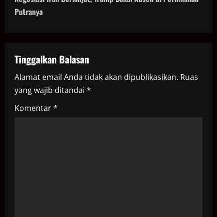
t
Putranya
n
a
Tinggalkan Balasan
v
Alamat email Anda tidak akan dipublikasikan.
Ruas
i
yang wajib ditandai
*
g
Komentar
*
a
t
i
o
n