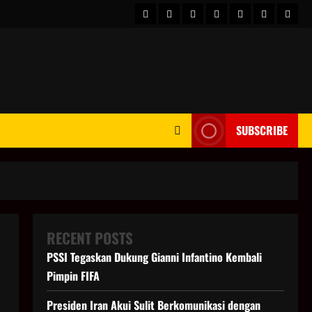
HOME
Berita
hot
Business
Kesehatan
Sport
Enter
Dunia
news
News
SUBSCRIBE
RECENT POSTS
PSSI Tegaskan Dukung Gianni Infantino Kembali
Pimpin FIFA
Presiden Iran Akui Sulit Berkomunikasi dengan