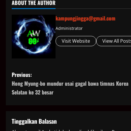
ABOUT THE AUTHOR
kampungjingga@gmail.com
Administrator
Visit Website
View All Post
P
Previous:
Hong Myung-bo mundur usai gagal bawa timnas Korea
o
Selatan ke 32 besar
s
t
Tinggalkan Balasan
n