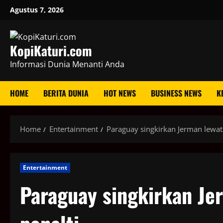
Skip
Agustus 7, 2026
to
content
KopiKaturi.com
Informasi Dunia Menanti Anda
HOME
BERITA DUNIA
HOT NEWS
BUSINESS NEWS
K
Home
Entertainment
Paraguay singkirkan Jerman lewat
Entertainment
Paraguay singkirkan Je