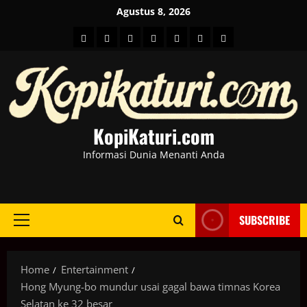
Skip
Agustus 8, 2026
to
HOME
Berita
hot
Business
Kesehatan
Sport
Entertainment
content
Dunia
news
News
KopiKaturi.com
Informasi Dunia Menanti Anda
SUBSCRIBE
Primary
Menu
Home
Entertainment
Hong Myung-bo mundur usai gagal bawa timnas Korea
Selatan ke 32 besar