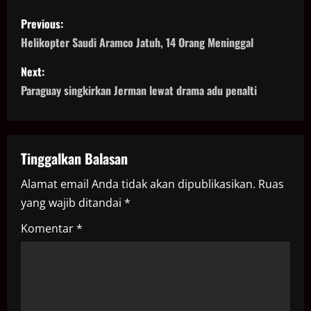
P
Previous:
o
Helikopter Saudi Aramco Jatuh, 14 Orang Meninggal
s
Next:
Paraguay singkirkan Jerman lewat drama adu penalti
t
n
a
Tinggalkan Balasan
Alamat email Anda tidak akan dipublikasikan.
Ruas
v
yang wajib ditandai
*
i
Komentar
*
g
a
t