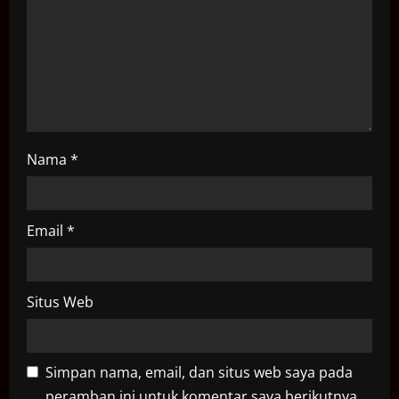
i
o
n
Nama
*
Email
*
Situs Web
Simpan nama, email, dan situs web saya pada
peramban ini untuk komentar saya berikutnya.