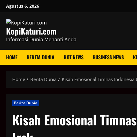
Skip
Agustus 6, 2026
to
content
KopiKaturi.com
Informasi Dunia Menanti Anda
HOME
BERITA DUNIA
HOT NEWS
BUSINESS NEWS
K
Home
Berita Dunia
Kisah Emosional Timnas Indonesia U
Berita Dunia
Kisah Emosional Timnas 