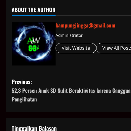
ABOUT THE AUTHOR
kampungjingga@gmail.com
Administrator
Visit Website
View All Post
P
Previous:
52,3 Persen Anak SD Sulit Beraktivitas karena Ganggua
o
Penglihatan
s
t
Tinggalkan Balasan