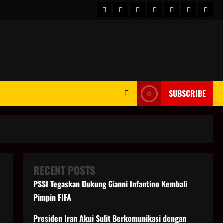
HOME
Berita
hot
Business
Kesehatan
Sport
Enter
Dunia
news
News
SUBSCRIBE
RECENT POSTS
PSSI Tegaskan Dukung Gianni Infantino Kembali
Pimpin FIFA
Presiden Iran Akui Sulit Berkomunikasi dengan