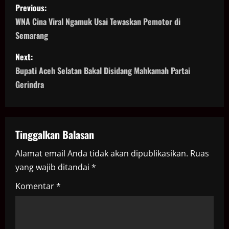
P
Previous:
o
WNA Cina Viral Ngamuk Usai Tewaskan Pemotor di
Semarang
s
Next:
t
Bupati Aceh Selatan Bakal Disidang Mahkamah Partai
n
Gerindra
a
v
Tinggalkan Balasan
i
Alamat email Anda tidak akan dipublikasikan.
Ruas
yang wajib ditandai
*
g
Komentar
*
a
t