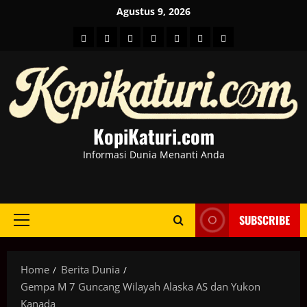
Skip
Agustus 9, 2026
to
HOME
Berita
hot
Business
Kesehatan
Sport
Entertainment
content
Dunia
news
News
KopiKaturi.com
Informasi Dunia Menanti Anda
SUBSCRIBE
Primary
Menu
Home
Berita Dunia
Gempa M 7 Guncang Wilayah Alaska AS dan Yukon
Kanada