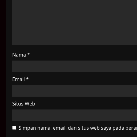
a
t
i
o
Nama
*
n
Email
*
Situs Web
Simpan nama, email, dan situs web saya pada pera