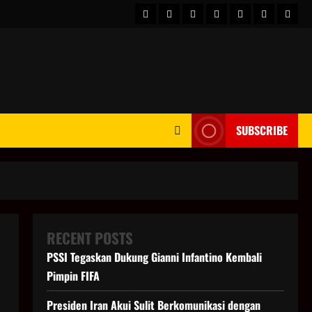
HOME
Berita
hot
Business
Kesehatan
Sport
Enter
Dunia
news
News
SUBSCRIBE
RECENT POSTS
PSSI Tegaskan Dukung Gianni Infantino Kembali
Pimpin FIFA
Presiden Iran Akui Sulit Berkomunikasi dengan