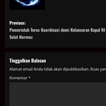
P
Previous:
Pemerintah Terus Koordinasi demi Kelancaran Kapal RI 
o
Selat Hormuz
s
t
Tinggalkan Balasan
n
Alamat email Anda tidak akan dipublikasikan.
Ruas yan
a
Komentar
*
v
i
g