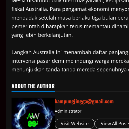
Meski disambut baik oleh masyarakat, kebijakan 
fiskal Australia. Para pengamat ekonomi menyor
mendadak setelah masa berlaku tiga bulan berak
pemerintah diharapkan terus memantau dinamika
yang lebih berkelanjutan.
Langkah Australia ini menambah daftar panjan
intervensi pasar demi melindungi warga mereka
menunjukkan tanda-tanda mereda sepenuhnya di
ABOUT THE AUTHOR
kampungjingga@gmail.com
Administrator
Visit Website
View All Post