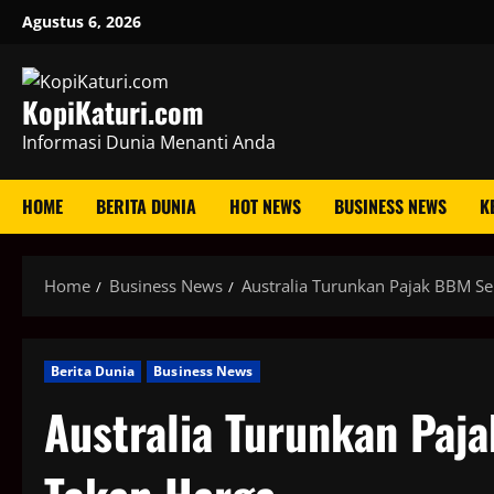
Skip
Agustus 6, 2026
to
content
KopiKaturi.com
Informasi Dunia Menanti Anda
HOME
BERITA DUNIA
HOT NEWS
BUSINESS NEWS
K
Home
Business News
Australia Turunkan Pajak BBM S
Berita Dunia
Business News
Australia Turunkan Pa