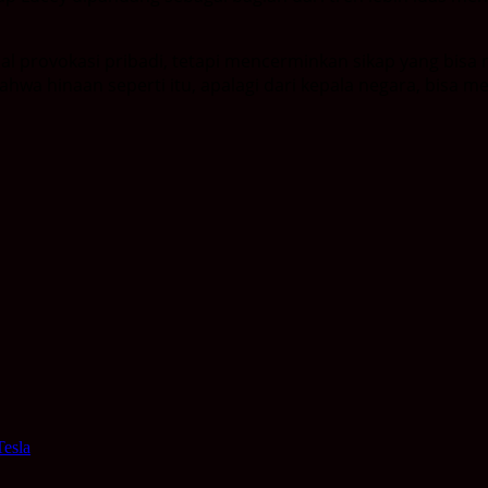
l provokasi pribadi, tetapi mencerminkan sikap yang bisa
ahwa hinaan seperti itu, apalagi dari kepala negara, bis
Tesla