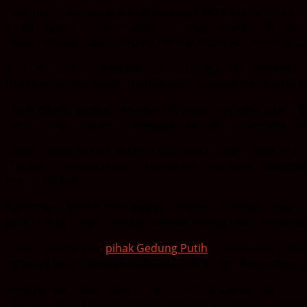
Insiden ini terjadi pada
14 November 2025
, ketika Lucey
email Epstein. Di dalam salah satu email tersebut, Epstei
mulai bertanya ulang, Trump terlihat frustrasi, menunduk,
Karoline Leavitt, Sekretaris Pers Gedung Putih, membel
media seharian. Leavitt menyatakan bahwa para jurnalis
Meski dibela, ucapan tersebut tak lepas dari kritik tajam
lama Trump yang kerap menggunakan hinaan bersifat miso
Tokoh media terkemuka pun ikut angkat suara. Misalnya
diterima.” Sementara itu, mantan host Fox News,
Gretche
merendahkan.”
Bloomberg sendiri menanggapi insiden ini dengan tegas.
publik yang sangat penting, dengan mengajukan pertanyaan
Dalam pembelaan,
pihak Gedung Putih
menyatakan bahwa L
tersebut belum dilengkapi bukti konkret, dan keterangan s
Penggunaan istilah “piggy” oleh Trump bukanlah hal baru
dan figur publik lainnya. Dalam konteks ini, insiden ter