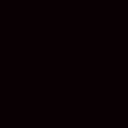
 — yang merupakan koresponden Gedung Putih untuk Bloo
n menulis bahwa Trump “tahu tentang para gadis,” yang menj
 lalu menunjuk ke arahnya sambil berkata, “Diam. Diam, pig
a pernyataan Trump. Menurutnya, kepemimpinan Trump dipil
 seharusnya menghargai kejujuran sang presiden meskipun 
. Banyak kalangan pers menilai bahwa julukan “piggy” tidak
ginis terhadap jurnalis perempuan.
, pembawa acara CNN,
Jake Tapper
, menyebut tindakan terse
n Carlson
, yang pernah menghadapi hinaan serupa dari Tr
 Sebuah juru bicara perusahaan menyatakan bahwa para ju
 tanpa takut atau pilih kasih.”
ucey telah “berperilaku tidak profesional dan tidak pant
pesifik soal apa yang dianggap “tidak pantas” tidak diungka
. Kritikus menyoroti pola lama di mana Trump pernah mengg
hadap Lucey dipandang sebagai bagian dari tren lebih luas