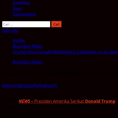
Kesehatan
Sport
Entertainment
Cari
untuk:
Subscribe
Home
Business News
Trump Hina Jurnalis Bloomberg Catherine Lucey den
Business News
Trump Hina Jurnalis Bloomberg Catherin
kampungjingga@gmail.com
November 21, 2025
KATURI
NEWS
–
Presiden Amerika Serikat
Donald Trump
k
Catherine Lucey
. Dalam sebuah momen di dalam Air For
menyinggung: “Quiet. Quiet, piggy.”