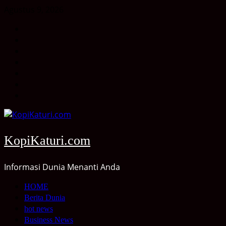
Skip
Agustus 9, 2026
to
HOME
content
Berita
Dunia
hot
news
Business
News
Kesehatan
Sport
Entertainment
KopiKaturi.com
Informasi Dunia Menanti Anda
Primary
HOME
Menu
Berita Dunia
hot news
Business News