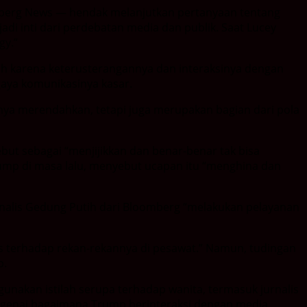
mberg News — hendak melanjutkan pertanyaan tentang
adi inti dari perdebatan media dan publik. Saat Lucey
gy.”
ih karena keterusterangannya dan interaksinya dengan
gaya komunikasinya kasar.
 hanya merendahkan, tetapi juga merupakan bagian dari pola
but sebagai “menjijikkan dan benar-benar tak bisa
ump di masa lalu, menyebut ucapan itu “menghina dan
rnalis Gedung Putih dari Bloomberg “melakukan pelayanan
as terhadap rekan-rekannya di pesawat.” Namun, tudingan
p.
unakan istilah serupa terhadap wanita, termasuk jurnalis
 mengenai bagaimana Trump berinteraksi dengan media