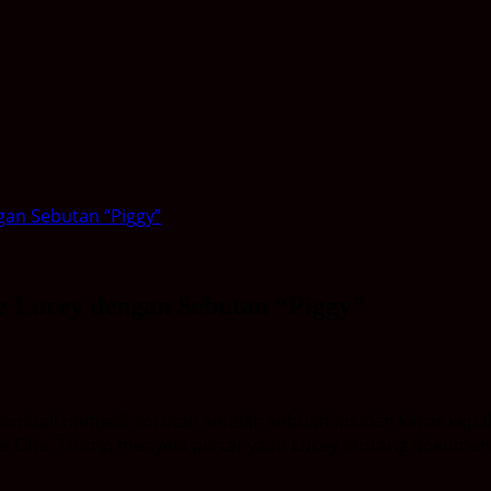
gan Sebutan “Piggy”
e Lucey dengan Sebutan “Piggy”
embali menjadi sorotan setelah sebuah insiden keras kepa
ce One, Trump menyela pertanyaan Lucey tentang dokumen 