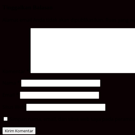
Tinggalkan Balasan
Alamat email Anda tidak akan dipublikasikan.
Ruas yang wa
Komentar
*
Nama
*
Email
*
Situs Web
Simpan nama, email, dan situs web saya pada peramban