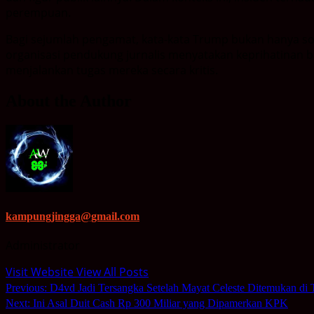
perempuan.
Bagi sejumlah pengamat, kata-kata Trump bukan hanya soa
organisasi pendukung jurnalis menyatakan keprihatinan b
menjalankan tugas mereka secara kritis.
About the Author
kampungjingga@gmail.com
Administrator
Visit Website
View All Posts
Post
Previous:
D4vd Jadi Tersangka Setelah Mayat Celeste Ditemukan di 
Next:
Ini Asal Duit Cash Rp 300 Miliar yang Dipamerkan KPK
navigation