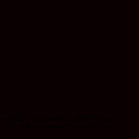
la terhadap jurnalis perempuan dari Bloomberg,
Jeffrey Epstein dan menudingnya dengan kata