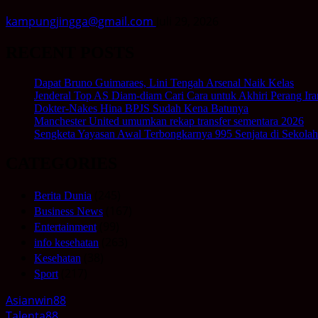
kampungjingga@gmail.com
Juli 29, 2026
RECENT POSTS
Dapat Bruno Guimaraes, Lini Tengah Arsenal Naik Kelas
Jenderal Top AS Diam-diam Cari Cara untuk Akhiri Perang Ira
Dokter-Nakes Hina BPJS Sudah Kena Batunya
Manchester United umumkan rekap transfer sementara 2026
Sengketa Yayasan Awal Terbongkarnya 995 Senjata di Sekolah
CATEGORIES
(245)
Berita Dunia
(167)
Business News
(99)
Entertainment
(263)
info kesehatan
(38)
Kesehatan
(217)
Sport
Asianwin88
Talenta88