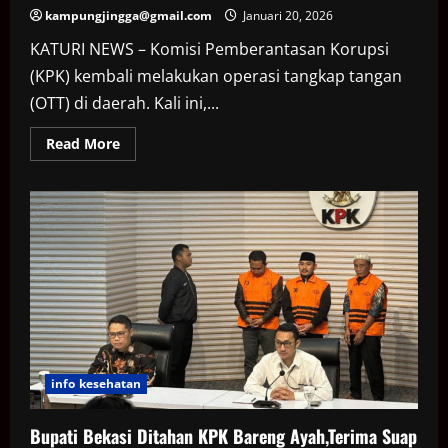
kampungjingga@gmail.com
Januari 20, 2026
KATURI NEWS – Komisi Pemberantasan Korupsi
(KPK) kembali melakukan operasi tangkap tangan
(OTT) di daerah. Kali ini,...
Read
Read More
more
about
ini
Sosok
7
Orang
yang
Ditangkap
KPK
saat
OTT,Selain
Bupati
Sudewo
info kesehatan
Bupati Bekasi Ditahan KPK Bareng Ayah,Terima Suap