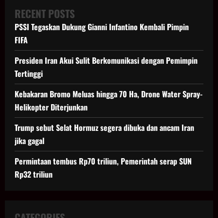
Kode
Rahasia
RECENT POSTS
dan
Nyeleneh
PSSI Tegaskan Dukung Gianni Infantino Kembali Pimpin
di
Pusaran
FIFA
Kasus
Korupsi
Presiden Iran Akui Sulit Berkomunikasi dengan Pemimpin
Tertinggi
Kebakaran Bromo Meluas hingga 70 Ha, Drone Water Spray-
Helikopter Diterjunkan
Trump sebut Selat Hormuz segera dibuka dan ancam Iran
jika gagal
Permintaan tembus Rp70 triliun, Pemerintah serap SUN
Rp32 triliun
CATEGORIES