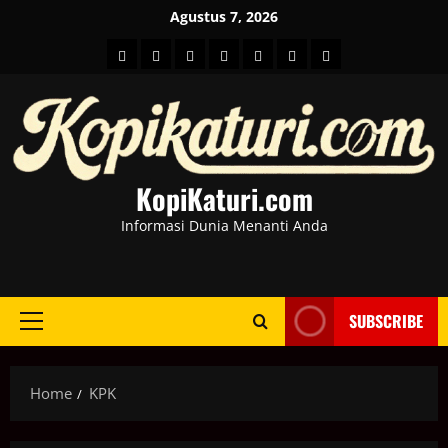
Skip
Agustus 7, 2026
to
HOME
Berita
hot
Business
Kesehatan
Sport
Entertainment
content
Dunia
news
News
KopiKaturi.com
Informasi Dunia Menanti Anda
SUBSCRIBE
Primary
Menu
Home
KPK