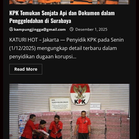
KPK Temukan Senjata Api dan Dokumen dalam
Penggeledahan di Surabaya
kampungjingga@gmail.com
Desember 1, 2025
KATURI HOT – Jakarta — Penyidik KPK pada Senin
(1/12/2025) mengungkap detail terbaru dalam
penyidikan dugaan korupsi...
Read
Read More
more
about
KPK
Temukan
Senjata
Api
dan
Dokumen
dalam
Penggeledahan
di
Surabaya