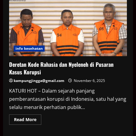
883
Miliar
dan
Enam
Efek
ke
Taspen:
Recovery
Aset
Ditargetkan
Capai
Rp1
info kesehatan
Triliun
Deretan Kode Rahasia dan Nyeleneh di Pusaran
Kasus Korupsi
kampungjingga@gmail.com
November 6, 2025
KATURI HOT – Dalam sejarah panjang
pemberantasan korupsi di Indonesia, satu hal yang
selalu menarik perhatian publik...
Read
Read More
more
about
Deretan