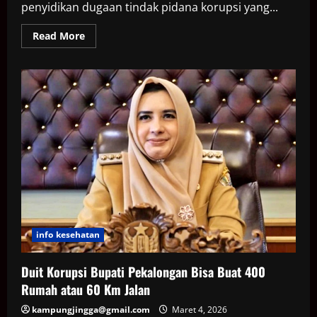
penyidikan dugaan tindak pidana korupsi yang...
Read
Read More
more
about
Bupati
Sukoharjo
Punya
Safe
House
untuk
Sembunyikan
Aset
Rp
21,2
M
info kesehatan
Duit Korupsi Bupati Pekalongan Bisa Buat 400
Rumah atau 60 Km Jalan
kampungjingga@gmail.com
Maret 4, 2026