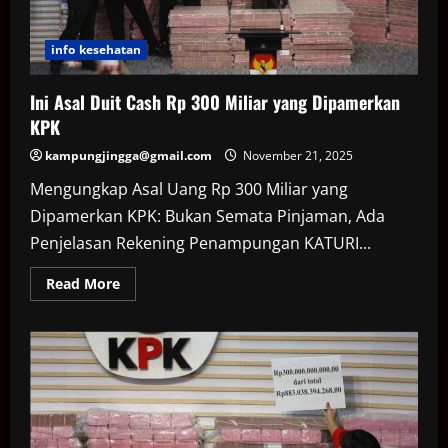
info kesehatan
Ini Asal Duit Cash Rp 300 Miliar yang Dipamerkan
KPK
kampungjingga@gmail.com
November 21, 2025
Mengungkap Asal Uang Rp 300 Miliar yang
Dipamerkan KPK: Bukan Semata Pinjaman, Ada
Penjelasan Rekening Penampungan KATURI...
Read
Read More
more
about
Ini
Asal
Duit
Cash
Rp
300
Miliar
yang
Dipamerkan