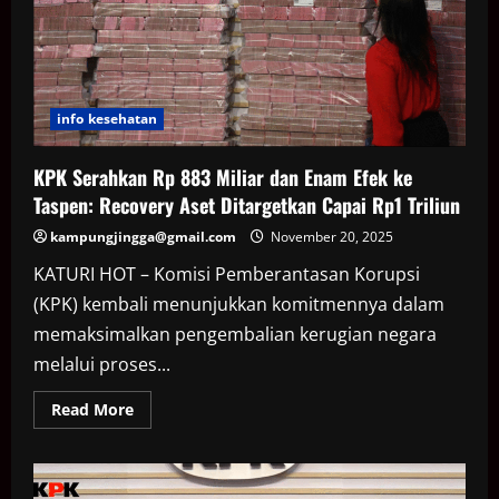
KPK
info kesehatan
KPK Serahkan Rp 883 Miliar dan Enam Efek ke
Taspen: Recovery Aset Ditargetkan Capai Rp1 Triliun
kampungjingga@gmail.com
November 20, 2025
KATURI HOT – Komisi Pemberantasan Korupsi
(KPK) kembali menunjukkan komitmennya dalam
memaksimalkan pengembalian kerugian negara
melalui proses...
Read
Read More
more
about
KPK
Serahkan
Rp