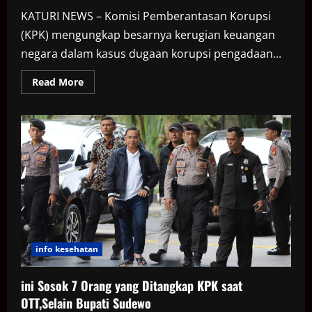
KATURI NEWS – Komisi Pemberantasan Korupsi
(KPK) mengungkap besarnya kerugian keuangan
negara dalam kasus dugaan korupsi pengadaan...
Read
Read More
more
about
Duit
Korupsi
Bupati
Pekalongan
Bisa
Buat
400
Rumah
atau
60
Km
Jalan
info kesehatan
ini Sosok 7 Orang yang Ditangkap KPK saat
OTT,Selain Bupati Sudewo