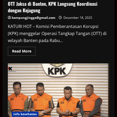
OTT Jaksa di Banten, KPK Langsung Koordinasi
dengan Kejagung
kampungjingga@gmail.com
Desember 18, 2025
KATURI HOT – Komisi Pemberantasan Korupsi
(KPK) menggelar Operasi Tangkap Tangan (OTT) di
wilayah Banten pada Rabu...
Read
Read More
more
about
OTT
Jaksa
di
Banten,
KPK
Langsung
Koordinasi
dengan
Kejagung
info kesehatan