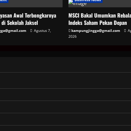
ayasan Awal Terbongkarnya
MSCI Bakal Umumkan Rebala
 di Sekolah Jaksel
Indeks Saham Pekan Depan
gga@gmail.com
Agustus 7,
kampungjingga@gmail.com
Ag
2026