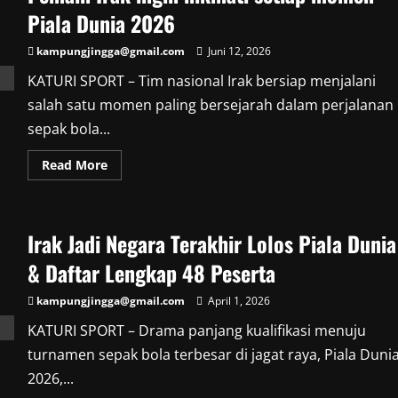
Piala Dunia 2026
kampungjingga@gmail.com
Juni 12, 2026
KATURI SPORT – Tim nasional Irak bersiap menjalani
salah satu momen paling bersejarah dalam perjalanan
sepak bola...
Read
Read More
more
about
Pemain
Irak
ingin
Irak Jadi Negara Terakhir Lolos Piala Dunia
nikmati
setiap
momen
& Daftar Lengkap 48 Peserta
Piala
Dunia
2026
kampungjingga@gmail.com
April 1, 2026
KATURI SPORT – Drama panjang kualifikasi menuju
turnamen sepak bola terbesar di jagat raya, Piala Duni
2026,...