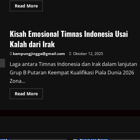
Read
Read More
more
about
Irak
Jadi
Negara
Kisah Emosional Timnas Indonesia Usai
Terakhir
Lolos
Piala
Kalah dari Irak
Dunia
&
Daftar
kampungjingga@gmail.com
Oktober 12, 2025
Lengkap
48
Laga antara Timnas Indonesia dan Irak dalam lanjutan
Peserta
Grup B Putaran Keempat Kualifikasi Piala Dunia 2026
Zona...
Read
Read More
more
about
Kisah
Emosional
Timnas
Indonesia
Usai
Kalah
dari
Irak
ment
Business News