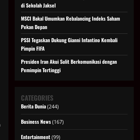
di Sekolah Jaksel
MSCI Bakal Umumkan Rebalancing Indeks Saham
Pekan Depan
PSSI Tegaskan Dukung Gianni Infantino Kembali
Pimpin FIFA
Presiden Iran Akui Sulit Berkomunikasi dengan
Pemimpin Tertinggi
CATEGORIES
Berita Dunia
(244)
Business News
(167)
a
Entertainment
(99)