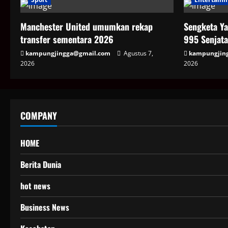
Manchester United umumkan rekap
Sengketa Y
transfer sementara 2026
995 Senjata
kampungjingga@gmail.com
Agustus 7,
kampungjin
2026
2026
COMPANY
HOME
Berita Dunia
hot news
Business News