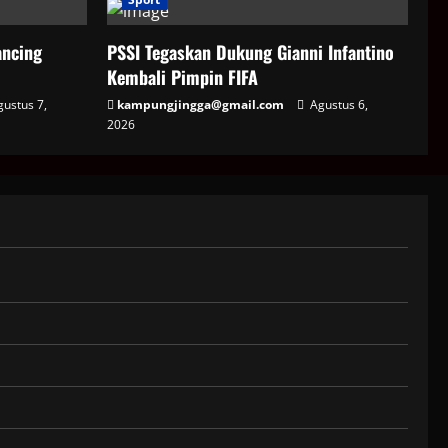
ncing
PSSI Tegaskan Dukung Gianni Infantino
Kembali Pimpin FIFA
ustus 7,
kampungjingga@gmail.com
Agustus 6,
2026