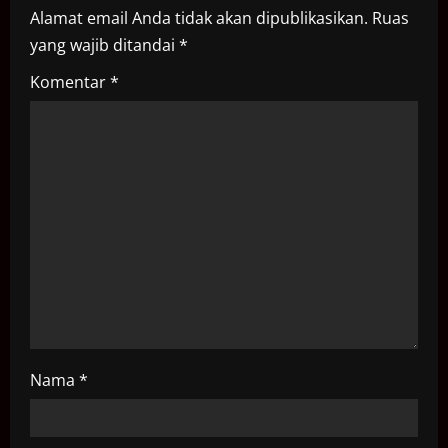
v
Alamat email Anda tidak akan dipublikasikan.
Ruas
i
yang wajib ditandai
*
g
Komentar
*
a
t
i
o
n
Nama
*