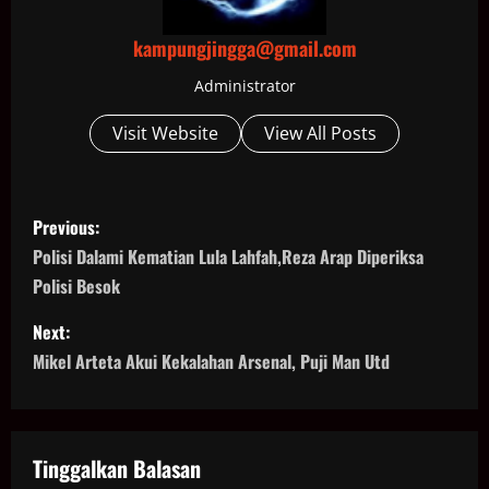
kampungjingga@gmail.com
Administrator
Visit Website
View All Posts
P
Previous:
o
Polisi Dalami Kematian Lula Lahfah,Reza Arap Diperiksa
Polisi Besok
s
Next:
t
Mikel Arteta Akui Kekalahan Arsenal, Puji Man Utd
n
a
Tinggalkan Balasan