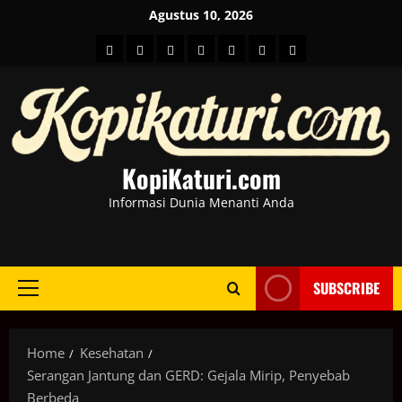
Skip
Agustus 10, 2026
to
HOME
Berita
hot
Business
Kesehatan
Sport
Entertainment
content
Dunia
news
News
KopiKaturi.com
Informasi Dunia Menanti Anda
SUBSCRIBE
Primary
Menu
Home
Kesehatan
Serangan Jantung dan GERD: Gejala Mirip, Penyebab
Berbeda