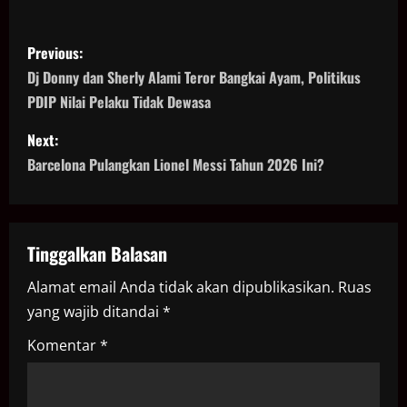
P
Previous:
o
Dj Donny dan Sherly Alami Teror Bangkai Ayam, Politikus
PDIP Nilai Pelaku Tidak Dewasa
s
Next:
t
Barcelona Pulangkan Lionel Messi Tahun 2026 Ini?
n
a
Tinggalkan Balasan
v
Alamat email Anda tidak akan dipublikasikan.
Ruas
i
yang wajib ditandai
*
g
Komentar
*
a