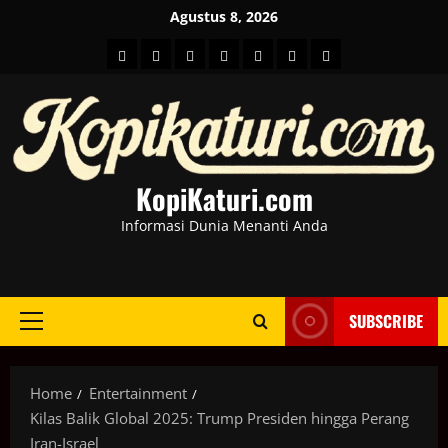
Skip
Agustus 8, 2026
to
HOME
Berita
hot
Business
Kesehatan
Sport
Entertainment
content
Dunia
news
News
KopiKaturi.com
Informasi Dunia Menanti Anda
SUBSCRIBE
Primary
Menu
Home
Entertainment
Kilas Balik Global 2025: Trump Presiden hingga Perang
Iran-Israel