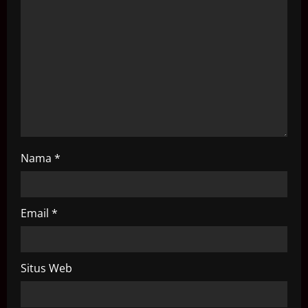
t
i
o
n
Nama
*
Email
*
Situs Web