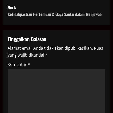
s
Next:
t
Ketidakpastian Pertemuan & Gaya Santai dalam Menjawab
n
a
Tinggalkan Balasan
v
Alamat email Anda tidak akan dipublikasikan.
Ruas
i
yang wajib ditandai
*
g
Komentar
*
a
t
i
o