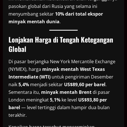
pasokan global dari Rusia yang selama ini
menyumbang sekitar
10% dari total ekspor
minyak mentah dunia
.
Lonjakan Harga di Tengah Ketegangan
Global
Di pasar berjangka New York Mercantile Exchange
(NYMEX), harga
minyak mentah West Texas
Intermediate (WTI)
untuk pengiriman Desember
naik
5,4%
menjadi sekitar
US$89,60 per barel
.
Sementara itu,
minyak mentah Brent
di pasar
London meningkat
5,1%
ke level
US$93,80 per
barel
— level tertinggi dalam hampir dua bulan
terakhir.
Kenaikan harga tersebut mencerminkan