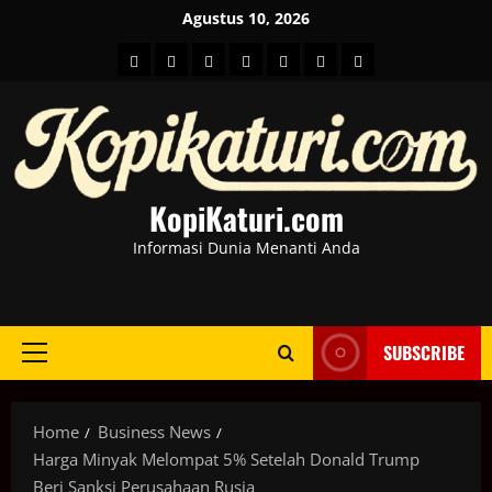
Skip
Agustus 10, 2026
to
HOME
Berita
hot
Business
Kesehatan
Sport
Entertainment
content
Dunia
news
News
KopiKaturi.com
Informasi Dunia Menanti Anda
SUBSCRIBE
Primary
Menu
Home
Business News
Harga Minyak Melompat 5% Setelah Donald Trump
Beri Sanksi Perusahaan Rusia