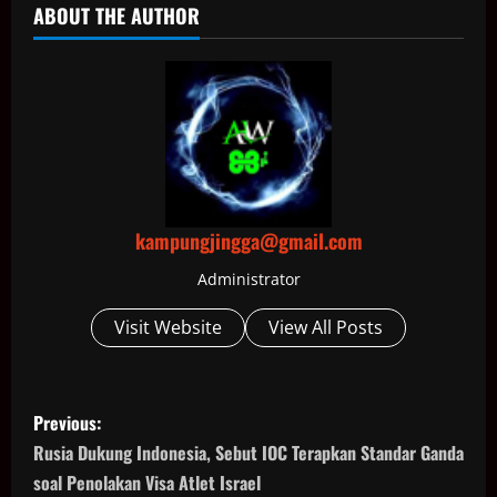
ABOUT THE AUTHOR
kampungjingga@gmail.com
Administrator
Visit Website
View All Posts
P
Previous:
o
Rusia Dukung Indonesia, Sebut IOC Terapkan Standar Ganda
soal Penolakan Visa Atlet Israel