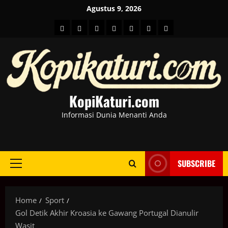
Skip
Agustus 9, 2026
to
HOME
Berita
hot
Business
Kesehatan
Sport
Entertainment
content
Dunia
news
News
KopiKaturi.com
Informasi Dunia Menanti Anda
SUBSCRIBE
Primary
Menu
Home
Sport
Gol Detik Akhir Kroasia ke Gawang Portugal Dianulir
Wasit