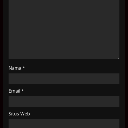
t
i
o
n
Nama
*
Email
*
Situs Web