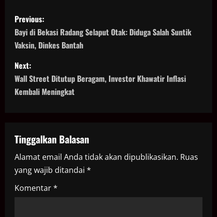
P
Previous:
o
Bayi di Bekasi Radang Selaput Otak: Diduga Salah Suntik
Vaksin, Dinkes Bantah
s
Next:
t
Wall Street Ditutup Beragam, Investor Khawatir Inflasi
n
Kembali Meningkat
a
v
Tinggalkan Balasan
i
Alamat email Anda tidak akan dipublikasikan.
Ruas
yang wajib ditandai
*
g
Komentar
*
a