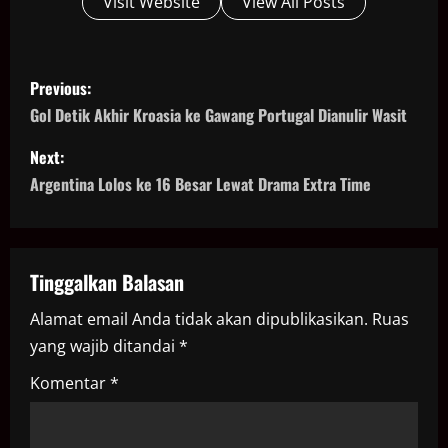
Visit Website
View All Posts
P
Previous:
o
Gol Detik Akhir Kroasia ke Gawang Portugal Dianulir Wasit
s
Next:
Argentina Lolos ke 16 Besar Lewat Drama Extra Time
t
n
a
Tinggalkan Balasan
Alamat email Anda tidak akan dipublikasikan.
Ruas
v
yang wajib ditandai
*
i
Komentar
*
g