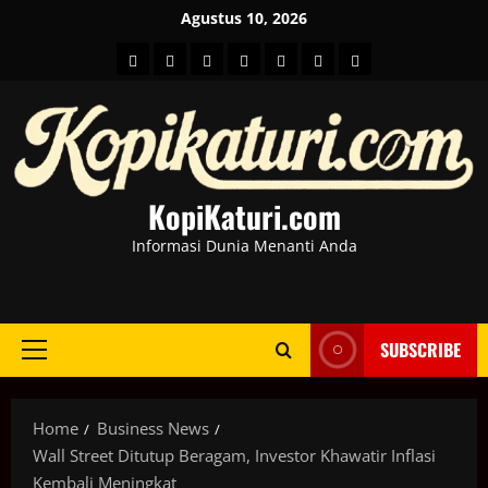
Skip
Agustus 10, 2026
to
HOME
Berita
hot
Business
Kesehatan
Sport
Entertainment
content
Dunia
news
News
KopiKaturi.com
Informasi Dunia Menanti Anda
SUBSCRIBE
Primary
Menu
Home
Business News
Wall Street Ditutup Beragam, Investor Khawatir Inflasi
Kembali Meningkat