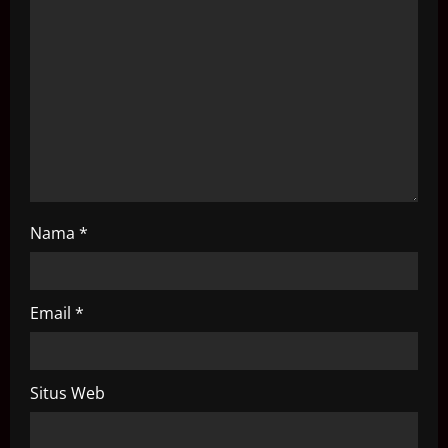
a
t
i
o
n
Nama
*
Email
*
Situs Web