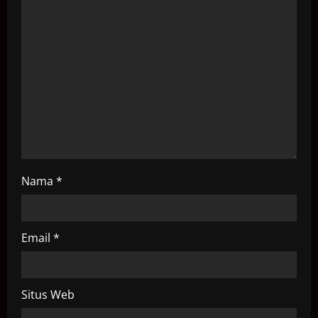
a
t
i
o
n
Nama
*
Email
*
Situs Web