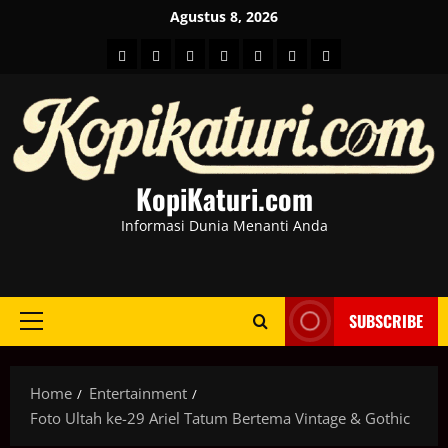
Skip
Agustus 8, 2026
to
HOME
Berita
hot
Business
Kesehatan
Sport
Entertainment
content
Dunia
news
News
KopiKaturi.com
Informasi Dunia Menanti Anda
SUBSCRIBE
Primary
Menu
Home
Entertainment
Foto Ultah ke-29 Ariel Tatum Bertema Vintage & Gothic