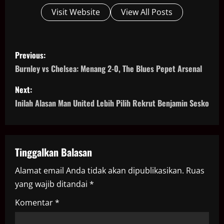
Visit Website
View All Posts
P
Previous:
o
Burnley vs Chelsea: Menang 2-0, The Blues Pepet Arsenal
s
Next:
Inilah Alasan Man United Lebih Pilih Rekrut Benjamin Sesko
t
n
a
Tinggalkan Balasan
Alamat email Anda tidak akan dipublikasikan.
Ruas
v
yang wajib ditandai
*
i
Komentar
*
g