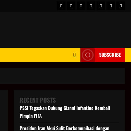
HOME
Berita
hot
Business
Kesehatan
Sport
Enter
Dunia
news
News
SUBSCRIBE
RECENT POSTS
PSSI Tegaskan Dukung Gianni Infantino Kembali
Pimpin FIFA
Presiden Iran Akui Sulit Berkomunikasi dengan