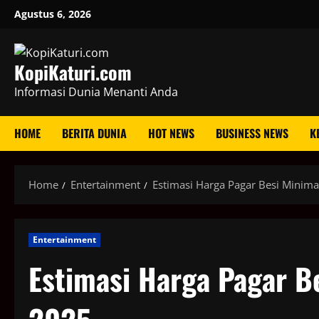
Skip
Agustus 6, 2026
to
content
KopiKaturi.com
Informasi Dunia Menanti Anda
HOME
BERITA DUNIA
HOT NEWS
BUSINESS NEWS
K
Home
Entertainment
Estimasi Harga Pagar Besi Minima
Entertainment
Estimasi Harga Pagar B