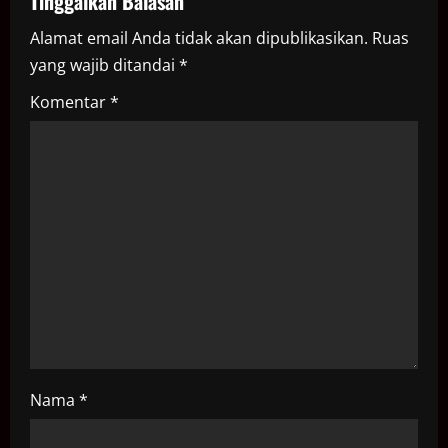
Tinggalkan Balasan
v
Alamat email Anda tidak akan dipublikasikan.
Ruas
i
yang wajib ditandai
*
g
Komentar
*
a
t
i
o
n
Nama
*