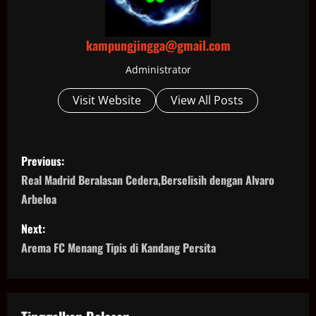
kampungjingga@gmail.com
Administrator
Visit Website
View All Posts
P
Previous:
o
Real Madrid Beralasan Cedera,Berselisih dengan Alvaro
Arbeloa
s
Next:
t
Arema FC Menang Tipis di Kandang Persita
n
a