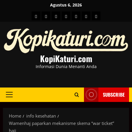
Skip
Agustus 6, 2026
to
HOME
Berita
hot
Business
Kesehatan
Sport
Entertainment
content
Dunia
news
News
KopiKaturi.com
Informasi Dunia Menanti Anda
SUBSCRIBE
Primary
Menu
Home
info kesehatan
Wamenhaj paparkan mekanisme skema “war ticket”
haji