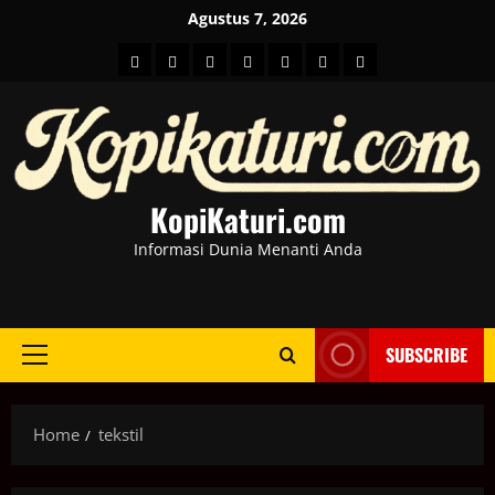
Skip
Agustus 7, 2026
to
HOME
Berita
hot
Business
Kesehatan
Sport
Entertainment
content
Dunia
news
News
KopiKaturi.com
Informasi Dunia Menanti Anda
SUBSCRIBE
Primary
Menu
Home
tekstil