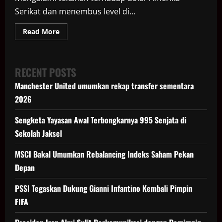
Serikat dan menembus level di...
Read
Read More
more
about
Rupiah
Loyo,
Waspadai
RECENT POSTS
PHK
di
Manchester United umumkan rekap transfer sementara
Industri
Tekstil
2026
hingga
Farmasi
Sengketa Yayasan Awal Terbongkarnya 995 Senjata di
Sekolah Jaksel
MSCI Bakal Umumkan Rebalancing Indeks Saham Pekan
Depan
PSSI Tegaskan Dukung Gianni Infantino Kembali Pimpin
FIFA