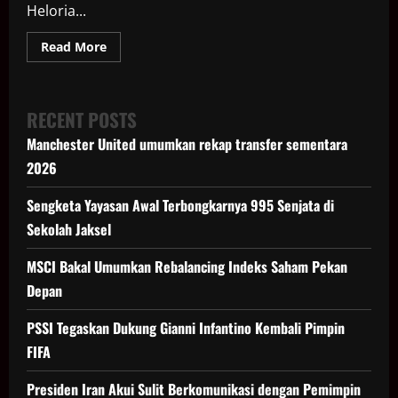
Heloria...
Read
Read More
more
about
Momen
Jokowi
Ikut
RECENT POSTS
Yoga
Bareng
Manchester United umumkan rekap transfer sementara
Warga
di
2026
Solo
Sengketa Yayasan Awal Terbongkarnya 995 Senjata di
Sekolah Jaksel
MSCI Bakal Umumkan Rebalancing Indeks Saham Pekan
Depan
PSSI Tegaskan Dukung Gianni Infantino Kembali Pimpin
FIFA
Presiden Iran Akui Sulit Berkomunikasi dengan Pemimpin