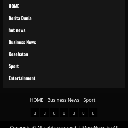
HOME
Berita Dunia
hot news
Business News
Kesehatan
Sport
Entertainment
HOME
Business News
Sport
HOME
Berita
hot
Business
Kesehatan
Sport
Entertainment
Dunia
news
News
Copyright © All rights reserved.
|
MoreNews
by AF