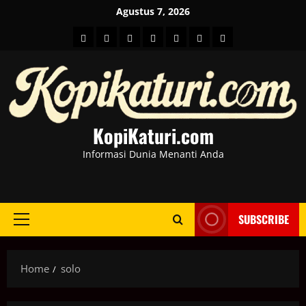
Skip
Agustus 7, 2026
to
HOME
Berita
hot
Business
Kesehatan
Sport
Entertainment
content
Dunia
news
News
KopiKaturi.com
Informasi Dunia Menanti Anda
SUBSCRIBE
Primary
Menu
Home
solo