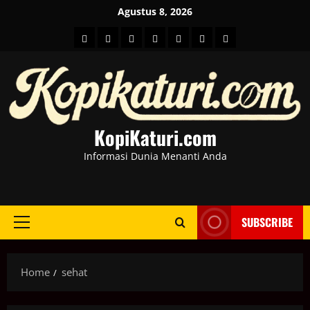
Skip
Agustus 8, 2026
to
HOME
Berita
hot
Business
Kesehatan
Sport
Entertainment
content
Dunia
news
News
KopiKaturi.com
Informasi Dunia Menanti Anda
SUBSCRIBE
Primary
Menu
Home
sehat