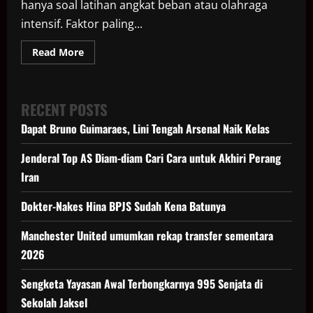
hanya soal latihan angkat beban atau olahraga
intensif. Faktor paling...
Read
Read More
more
about
12
Makanan
Penambah
RECENT POSTS
Massa
Otot
Dapat Bruno Guimaraes, Lini Tengah Arsenal Naik Kelas
yang
Efektif
dan
Jenderal Top AS Diam-diam Cari Cara untuk Akhiri Perang
Sehat
Iran
Dokter-Nakes Hina BPJS Sudah Kena Batunya
Manchester United umumkan rekap transfer sementara
2026
Sengketa Yayasan Awal Terbongkarnya 995 Senjata di
Sekolah Jaksel