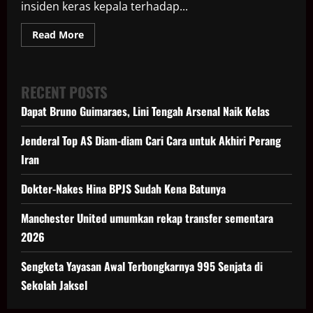
insiden keras kepala terhadap...
Read
Read More
more
about
Trump
Hina
Jurnalis
RECENT POSTS
Bloomberg
Catherine
Dapat Bruno Guimaraes, Lini Tengah Arsenal Naik Kelas
Lucey
dengan
Sebutan
Jenderal Top AS Diam-diam Cari Cara untuk Akhiri Perang
“Piggy”
Iran
Dokter-Nakes Hina BPJS Sudah Kena Batunya
Manchester United umumkan rekap transfer sementara
2026
Sengketa Yayasan Awal Terbongkarnya 995 Senjata di
Sekolah Jaksel