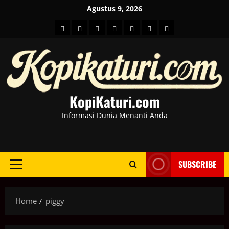
Skip
Agustus 9, 2026
to
HOME
Berita
hot
Business
Kesehatan
Sport
Entertainment
content
Dunia
news
News
KopiKaturi.com
Informasi Dunia Menanti Anda
SUBSCRIBE
Primary
Menu
Home
piggy