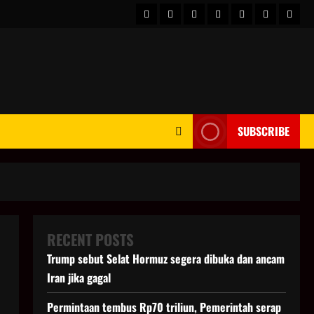
HOME
Berita
hot
Business
Kesehatan
Sport
Enter
Dunia
news
News
SUBSCRIBE
RECENT POSTS
Trump sebut Selat Hormuz segera dibuka dan ancam
Iran jika gagal
Permintaan tembus Rp70 triliun, Pemerintah serap