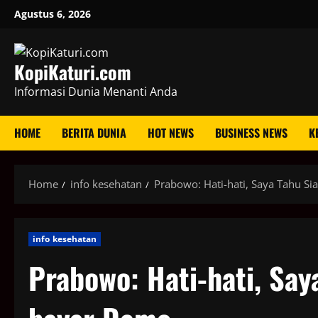
Skip
Agustus 6, 2026
to
content
KopiKaturi.com
Informasi Dunia Menanti Anda
HOME
BERITA DUNIA
HOT NEWS
BUSINESS NEWS
K
Home
info kesehatan
Prabowo: Hati-hati, Saya Tahu S
info kesehatan
Prabowo: Hati-hati, Say