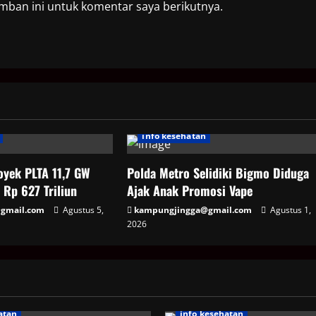
mban ini untuk komentar saya berikutnya.
info kesehatan
yek PLTA 11,7 GW
Polda Metro Selidiki Bigmo Diduga
 Rp 627 Triliun
Ajak Anak Promosi Vape
gmail.com
Agustus 5,
kampungjingga@gmail.com
Agustus 1,
2026
atan
info kesehatan