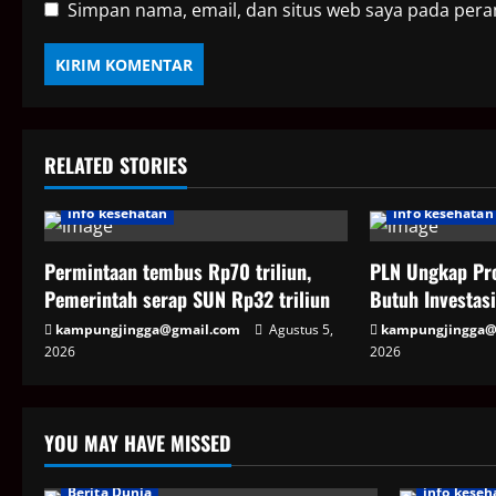
Simpan nama, email, dan situs web saya pada pera
RELATED STORIES
info kesehatan
info kesehatan
Permintaan tembus Rp70 triliun,
PLN Ungkap Pro
Pemerintah serap SUN Rp32 triliun
Butuh Investasi
kampungjingga@gmail.com
Agustus 5,
kampungjingga@
2026
2026
YOU MAY HAVE MISSED
Berita Dunia
info keseh