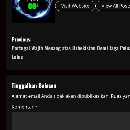
Visit Website
View All Post
P
Previous:
Portugal Wajib Menang atas Uzbekistan Demi Jaga Pelu
o
Lolos
s
t
Tinggalkan Balasan
n
Alamat email Anda tidak akan dipublikasikan.
Ruas yan
a
Komentar
*
v
i