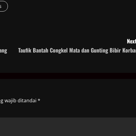
s
Next
ang
Taufik Bantah Congkel Mata dan Gunting Bibir Korba
g wajib ditandai
*