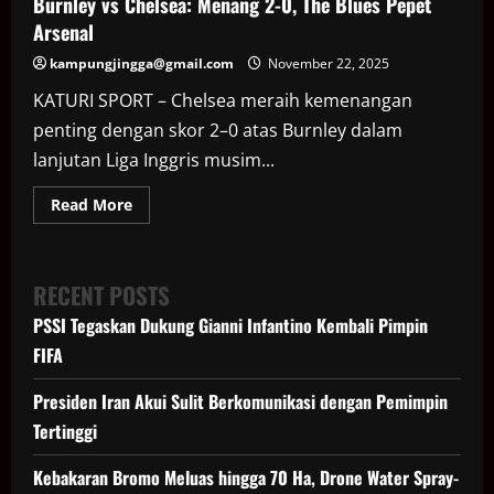
Burnley vs Chelsea: Menang 2-0, The Blues Pepet
Arsenal
kampungjingga@gmail.com
November 22, 2025
KATURI SPORT – Chelsea meraih kemenangan
penting dengan skor 2–0 atas Burnley dalam
lanjutan Liga Inggris musim...
Read
Read More
more
about
Burnley
vs
Chelsea:
RECENT POSTS
Menang
2-
PSSI Tegaskan Dukung Gianni Infantino Kembali Pimpin
0,
The
FIFA
Blues
Pepet
Arsenal
Presiden Iran Akui Sulit Berkomunikasi dengan Pemimpin
Tertinggi
Kebakaran Bromo Meluas hingga 70 Ha, Drone Water Spray-