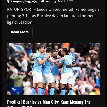
kampungjingga@gmail.com
Mei 2, 2026
KATURI SPORT – Leeds United meraih kemenangan
penting 3-1 atas Burnley dalam lanjutan kompetisi
liga di Stadion...
Read
Read More
more
about
Leeds
United
jauhi
zona
degradasi
setelah
tekuk
Burnley
3-
1
Sport
Prediksi Burnley vs Man City: Kans Menang The