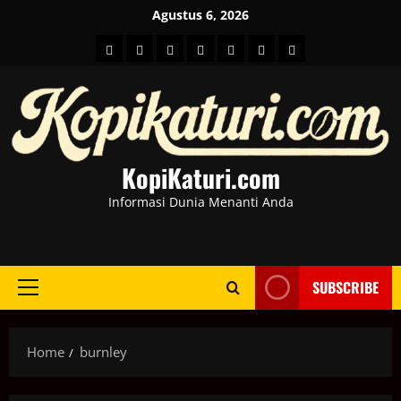
Skip
Agustus 6, 2026
to
HOME
Berita
hot
Business
Kesehatan
Sport
Entertainment
content
Dunia
news
News
KopiKaturi.com
Informasi Dunia Menanti Anda
SUBSCRIBE
Primary
Menu
Home
burnley