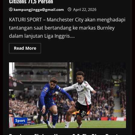
Citizens 71,5 Persen
kampungjingga@gmail.com
April 22, 2026
KATURI SPORT – Manchester City akan menghadapi
tantangan saat bertandang ke markas Burnley
dalam lanjutan Liga Inggris....
Read
Read More
more
about
Prediksi
Burnley
vs
Man
City:
Kans
Menang
The
Citizens
71,5
Persen
Sport