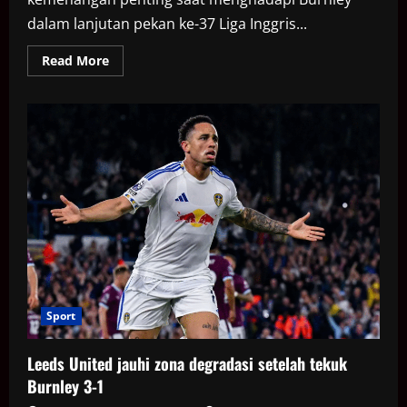
dalam lanjutan pekan ke-37 Liga Inggris...
Read
Read More
more
about
Gol
tunggal
Kai
Havertz
bawa
Arsenal
tumbangkan
Burnley
1-
0
Sport
Leeds United jauhi zona degradasi setelah tekuk
Burnley 3-1