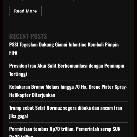
Read
Read More
more
about
Horor
Puting
Beliung
RECENT POSTS
Sampai
Bikin
PSSI Tegaskan Dukung Gianni Infantino Kembali Pimpin
Bangkai
Pesawat
FIFA
Timpa
Rumah
di
Presiden Iran Akui Sulit Berkomunikasi dengan Pemimpin
Bogor
Tertinggi
Kebakaran Bromo Meluas hingga 70 Ha, Drone Water Spray-
Helikopter Diterjunkan
Trump sebut Selat Hormuz segera dibuka dan ancam Iran
jika gagal
Permintaan tembus Rp70 triliun, Pemerintah serap SUN
Rp32 triliun