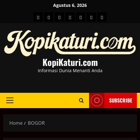
Skip
Agustus 6, 2026
to
HOME
Berita
hot
Business
Kesehatan
Sport
Entertainment
content
Dunia
news
News
KopiKaturi.com
Informasi Dunia Menanti Anda
SUBSCRIBE
Primary
Menu
Home
BOGOR