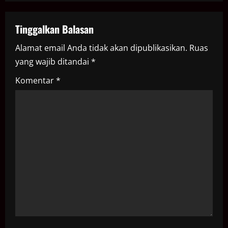
a
Tinggalkan Balasan
v
Alamat email Anda tidak akan dipublikasikan.
Ruas
i
yang wajib ditandai
*
g
Komentar
*
a
t
i
o
n