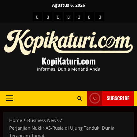
Skip
Agustus 6, 2026
to
HOME
Berita
hot
Business
Kesehatan
Sport
Entertainment
content
Dunia
news
News
KopiKaturi.com
Informasi Dunia Menanti Anda
SUBSCRIBE
Primary
Menu
Home
Business News
Perjanjian Nuklir AS-Rusia di Ujung Tanduk, Dunia
Terancam Tamat