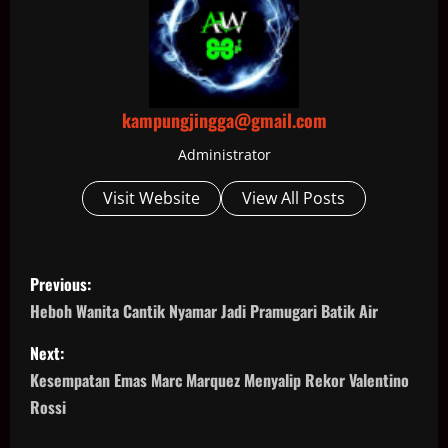
kampungjingga@gmail.com
Administrator
Visit Website
View All Posts
P
Previous:
o
Heboh Wanita Cantik Nyamar Jadi Pramugari Batik Air
s
Next:
Kesempatan Emas Marc Marquez Menyalip Rekor Valentino
t
Rossi
n