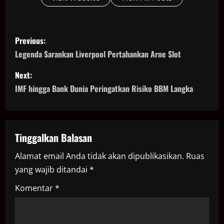
P
Previous:
o
Legenda Sarankan Liverpool Pertahankan Arne Slot
s
Next:
IMF hingga Bank Dunia Peringatkan Risiko BBM Langka
t
n
a
Tinggalkan Balasan
Alamat email Anda tidak akan dipublikasikan.
Ruas
v
yang wajib ditandai
*
i
Komentar
*
g