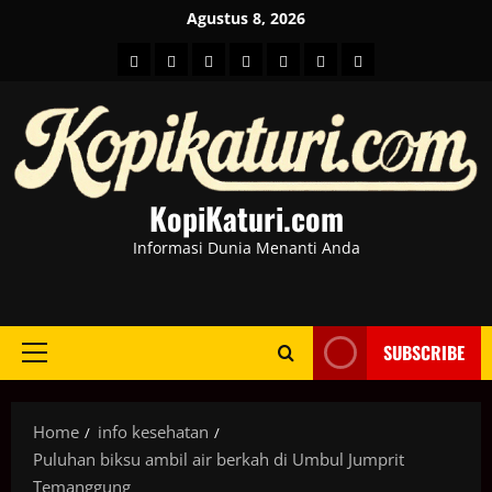
Skip
Agustus 8, 2026
to
HOME
Berita
hot
Business
Kesehatan
Sport
Entertainment
content
Dunia
news
News
KopiKaturi.com
Informasi Dunia Menanti Anda
SUBSCRIBE
Primary
Menu
Home
info kesehatan
Puluhan biksu ambil air berkah di Umbul Jumprit
Temanggung