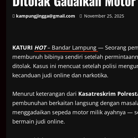
Ditolak Gadaikan Motor
kampungjingga@gmail.com
November 25, 2025
KATURI
HOT
– Bandar Lampung
— Seorang pem
membunuh bibinya sendiri setelah permintaan
ditolak. Kasus ini mencuat setelah polisi mengu
kecanduan judi online dan narkotika.
Menurut keterangan dari
Kasatreskrim Polres
pembunuhan berkaitan langsung dengan masala
menggadaikan sepeda motor milik ayahnya — se
bermain judi online.