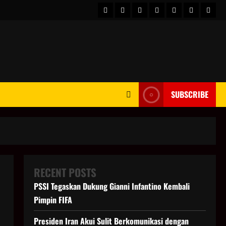
HOME
Berita
hot
Business
Kesehatan
Sport
Enter
Dunia
news
News
SUBSCRIBE
RECENT POSTS
PSSI Tegaskan Dukung Gianni Infantino Kembali
Pimpin FIFA
Presiden Iran Akui Sulit Berkomunikasi dengan