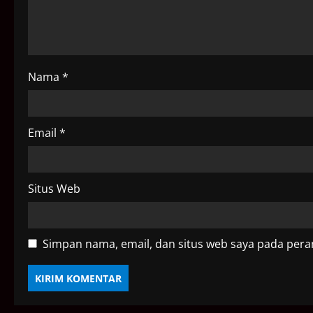
t
i
o
Nama
*
n
Email
*
Situs Web
Simpan nama, email, dan situs web saya pada pera