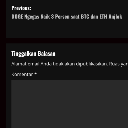
P
Previous:
DOGE Ngegas Naik 3 Persen saat BTC dan ETH Anjlok
o
s
t
Tinggalkan Balasan
n
Alamat email Anda tidak akan dipublikasikan.
Ruas yan
a
Komentar
*
v
i
g
a