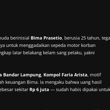
uda berinisial
Bima Prasetio
, berusia 25 tahun, teg
nya untuk menggadaikan sepeda motor korban
ngkap latar belakang kelam sang pelaku, yakni
ta Bandar Lampung
,
Kompol Faria Arista
, motif
h keuangan Bima. Ia mengaku bahwa uang hasil
besar sekitar
Rp 6 juta
— sudah habis dipakai untu