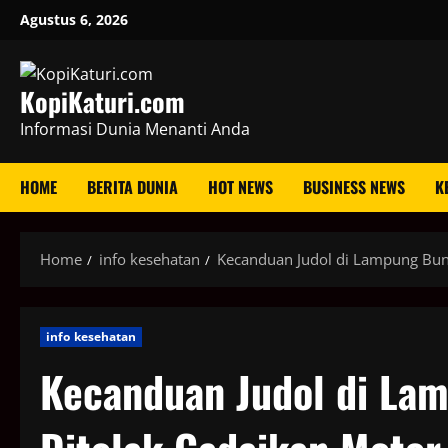
Skip
Agustus 6, 2026
to
content
KopiKaturi.com
Informasi Dunia Menanti Anda
HOME
BERITA DUNIA
HOT NEWS
BUSINESS NEWS
K
Home
info kesehatan
Kecanduan Judol di Lampung Bunu
info kesehatan
Kecanduan Judol di Lam