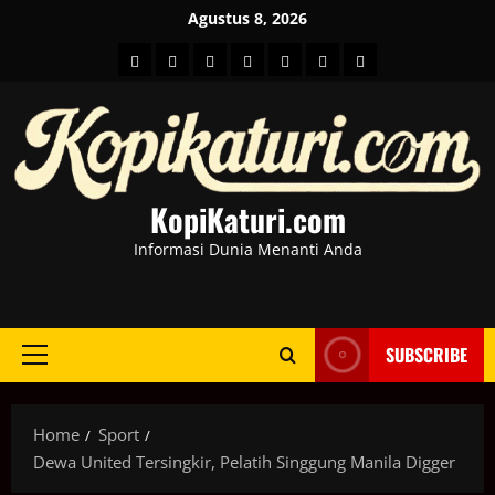
Skip
Agustus 8, 2026
to
HOME
Berita
hot
Business
Kesehatan
Sport
Entertainment
content
Dunia
news
News
KopiKaturi.com
Informasi Dunia Menanti Anda
SUBSCRIBE
Primary
Menu
Home
Sport
Dewa United Tersingkir, Pelatih Singgung Manila Digger