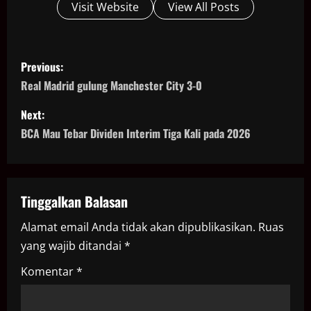
Visit Website
View All Posts
P
Previous:
o
Real Madrid gulung Manchester City 3-0
s
Next:
BCA Mau Tebar Dividen Interim Tiga Kali pada 2026
t
n
a
Tinggalkan Balasan
Alamat email Anda tidak akan dipublikasikan.
Ruas
v
yang wajib ditandai
*
i
Komentar
*
g