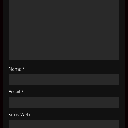
a
t
i
o
n
Nama
*
Email
*
Situs Web