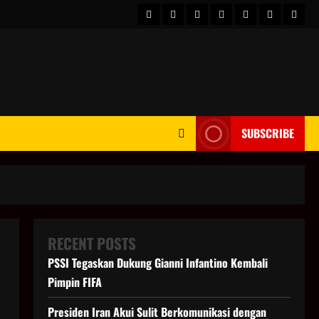
HOME
Berita
hot
Business
Kesehatan
Sport
Enter
Dunia
news
News
SUBSCRIBE
RECENT POSTS
PSSI Tegaskan Dukung Gianni Infantino Kembali
Pimpin FIFA
Presiden Iran Akui Sulit Berkomunikasi dengan