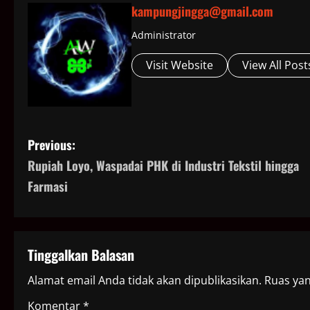
kampungjingga@gmail.com
Administrator
Visit Website
View All Post
P
Previous:
Rupiah Loyo, Waspadai PHK di Industri Tekstil hingga
o
Farmasi
s
t
Tinggalkan Balasan
n
Alamat email Anda tidak akan dipublikasikan.
Ruas yan
a
Komentar
*