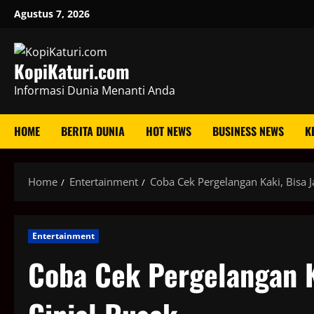
Skip
Agustus 7, 2026
to
content
KopiKaturi.com
Informasi Dunia Menanti Anda
HOME
BERITA DUNIA
HOT NEWS
BUSINESS NEWS
K
Home
Entertainment
Coba Cek Pergelangan Kaki, Bisa J
Entertainment
Coba Cek Pergelangan Ka