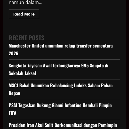
namun dalam...
Read
Read More
more
about
Amerika
Menangkap
Raja
RECENT POSTS
Narkoba
Besar
Manchester United umumkan rekap transfer sementara
Zhang
Zhidong
2026
Sengketa Yayasan Awal Terbongkarnya 995 Senjata di
Sekolah Jaksel
MSCI Bakal Umumkan Rebalancing Indeks Saham Pekan
Depan
PSSI Tegaskan Dukung Gianni Infantino Kembali Pimpin
FIFA
Presiden Iran Akui Sulit Berkomunikasi dengan Pemimpin