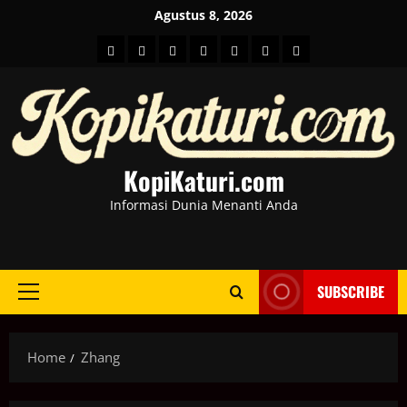
Skip
Agustus 8, 2026
to
HOME
Berita
hot
Business
Kesehatan
Sport
Entertainment
content
Dunia
news
News
KopiKaturi.com
Informasi Dunia Menanti Anda
SUBSCRIBE
Primary
Menu
Home
Zhang