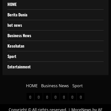
HOME
Berita Dunia
hot news
Business News
Kesehatan
Sport
Entertainment
HOME
Business News
Sport
HOME
Berita
hot
Business
Kesehatan
Sport
Entertainment
Dunia
news
News
Copyright © All rights reserved.
|
MoreNews
by AF