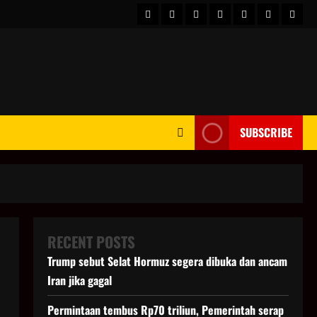
HOME
Berita
hot
Business
Kesehatan
Sport
Enter
Dunia
news
News
SUBSCRIBE
RECENT POSTS
Trump sebut Selat Hormuz segera dibuka dan ancam
Iran jika gagal
Permintaan tembus Rp70 triliun, Pemerintah serap