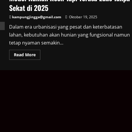
Sekat di 2025
kampungjingga@gmail.com
Oktober 19, 2025
Dalam era urbanisasi yang pesat dan keterbatasan
lahan, kebutuhan akan hunian yang fungsional namun
tetap nyaman semakin...
Read
Read More
more
about
Model
Rumah
Kecil
Tapi
Terasa
Luas
Tanpa
Sekat
di
2025