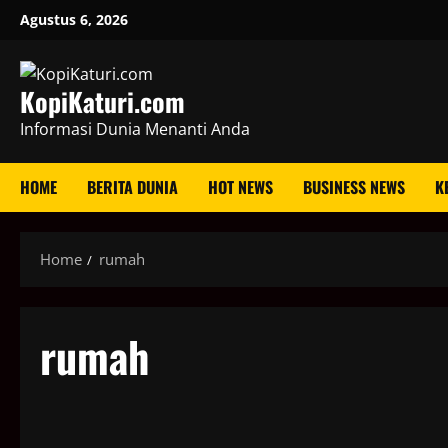
Skip
Agustus 6, 2026
to
content
KopiKaturi.com
Informasi Dunia Menanti Anda
HOME
BERITA DUNIA
HOT NEWS
BUSINESS NEWS
K
Home
rumah
rumah