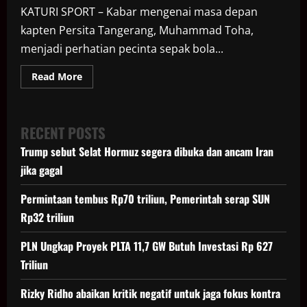
KATURI SPORT – Kabar mengenai masa depan
kapten Persita Tangerang, Muhammad Toha,
menjadi perhatian pecinta sepak bola...
Read
Read More
more
about
Kapten
Persita
Tangerang
RECENT POSTS
Diburu
Klub
Trump sebut Selat Hormuz segera dibuka dan ancam Iran
Brunei
Darussalam
jika gagal
Permintaan tembus Rp70 triliun, Pemerintah serap SUN
Rp32 triliun
PLN Ungkap Proyek PLTA 11,7 GW Butuh Investasi Rp 627
Triliun
Rizky Ridho abaikan kritik negatif untuk jaga fokus kontra