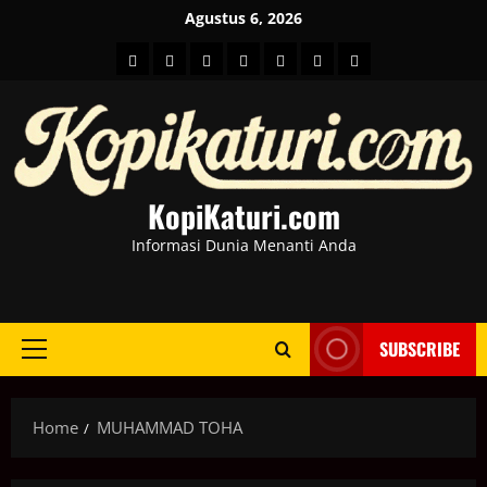
Skip
Agustus 6, 2026
to
HOME
Berita
hot
Business
Kesehatan
Sport
Entertainment
content
Dunia
news
News
KopiKaturi.com
Informasi Dunia Menanti Anda
SUBSCRIBE
Primary
Menu
Home
MUHAMMAD TOHA