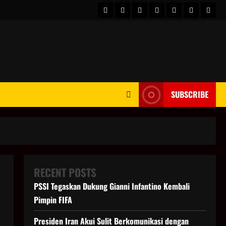
HOME
Berita
hot
Business
Kesehatan
Sport
Enter
Dunia
news
News
SUBSCRIBE
RECENT POSTS
PSSI Tegaskan Dukung Gianni Infantino Kembali
Pimpin FIFA
Presiden Iran Akui Sulit Berkomunikasi dengan