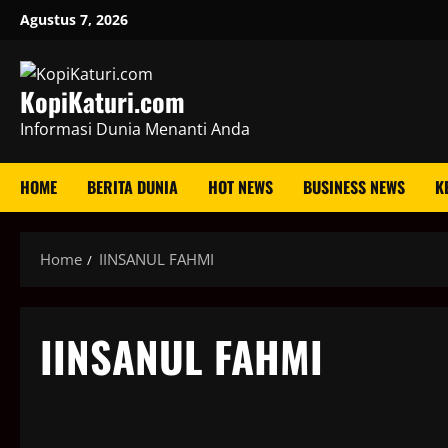
Skip
Agustus 7, 2026
to
content
KopiKaturi.com
Informasi Dunia Menanti Anda
HOME
BERITA DUNIA
HOT NEWS
BUSINESS NEWS
K
Home
IINSANUL FAHMI
IINSANUL FAHMI