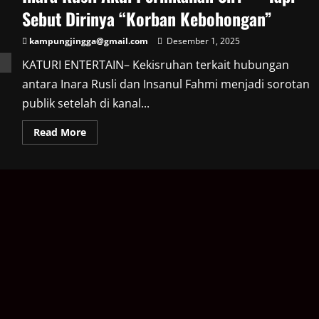
Sebut Dirinya “Korban Kebohongan”
kampungjingga@gmail.com
Desember 1, 2025
KATURI ENTERTAIN– Kekisruhan terkait hubungan
antara Inara Rusli dan Insanul Fahmi menjadi sorotan
publik setelah di kanal...
Read
Read More
more
about
Inara
Rusli
Akui
Pernikahan
Siri
—
Tapi
Sebut
Dirinya
“Korban
Kebohongan”