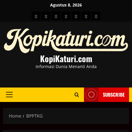
Skip
Agustus 8, 2026
to
HOME
Berita
hot
Business
Kesehatan
Sport
Entertainment
content
Dunia
news
News
KopiKaturi.com
Informasi Dunia Menanti Anda
SUBSCRIBE
Primary
Menu
Home
BPPTKG