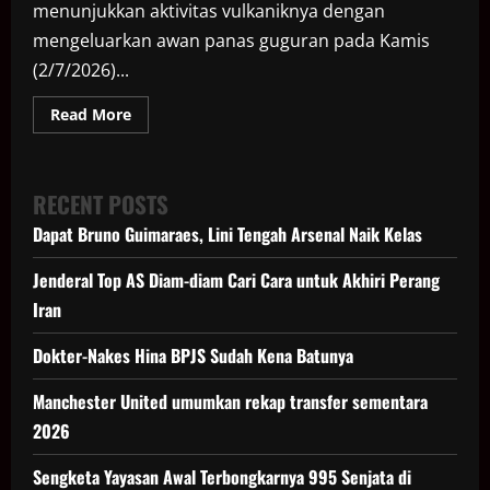
menunjukkan aktivitas vulkaniknya dengan
mengeluarkan awan panas guguran pada Kamis
(2/7/2026)...
Read
Read More
more
about
Gunung
Merapi
Luncurkan
RECENT POSTS
Awan
Panas
Dapat Bruno Guimaraes, Lini Tengah Arsenal Naik Kelas
Guguran
Pagi
Ini
Jenderal Top AS Diam-diam Cari Cara untuk Akhiri Perang
Iran
Dokter-Nakes Hina BPJS Sudah Kena Batunya
Manchester United umumkan rekap transfer sementara
2026
Sengketa Yayasan Awal Terbongkarnya 995 Senjata di