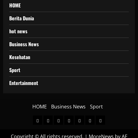
HOME
Berita Dunia
hot news
Business News
Kesehatan
Sport
Entertainment
HOME
Business News
Sport
HOME
Berita
hot
Business
Kesehatan
Sport
Entertainment
Dunia
news
News
Copyright © All rights reserved.
|
MoreNews
by AF