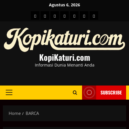
Skip
Agustus 6, 2026
to
HOME
Berita
hot
Business
Kesehatan
Sport
Entertainment
content
Dunia
news
News
KopiKaturi.com
Informasi Dunia Menanti Anda
SUBSCRIBE
Primary
Menu
Home
BARCA