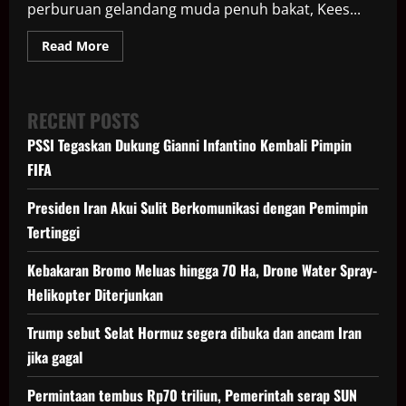
perburuan gelandang muda penuh bakat, Kees...
Read
Read More
more
about
MU
Ngebut
Dekati
RECENT POSTS
Kees
Smit,
PSSI Tegaskan Dukung Gianni Infantino Kembali Pimpin
Singkirkan
Real
FIFA
Madrid
dan
Barcelona
Presiden Iran Akui Sulit Berkomunikasi dengan Pemimpin
dari
Bursa
Tertinggi
Transfer
Kebakaran Bromo Meluas hingga 70 Ha, Drone Water Spray-
Helikopter Diterjunkan
Trump sebut Selat Hormuz segera dibuka dan ancam Iran
jika gagal
Permintaan tembus Rp70 triliun, Pemerintah serap SUN