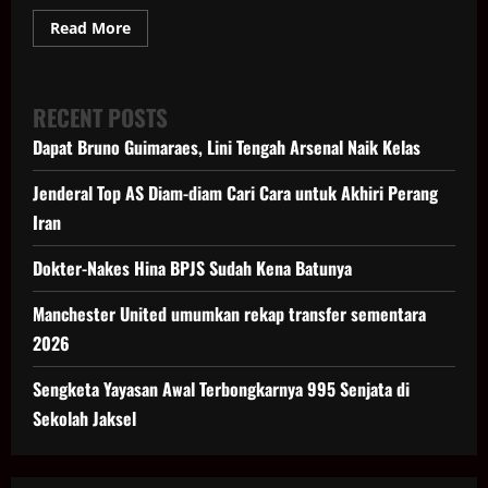
Read
Read More
more
about
Mantan
PM
Bangladesh
RECENT POSTS
Sheikh
Hasina
Dapat Bruno Guimaraes, Lini Tengah Arsenal Naik Kelas
Divonis
Mati
Jenderal Top AS Diam-diam Cari Cara untuk Akhiri Perang
Iran
Dokter-Nakes Hina BPJS Sudah Kena Batunya
Manchester United umumkan rekap transfer sementara
2026
Sengketa Yayasan Awal Terbongkarnya 995 Senjata di
Sekolah Jaksel