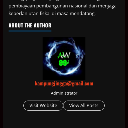
pembiayaan pembangunan nasional dan menjaga
keberlanjutan fiskal di masa mendatang.
ABOUT THE AUTHOR
kampungjingga@gmail.com
Administrator
Visit Website
View All Posts
P