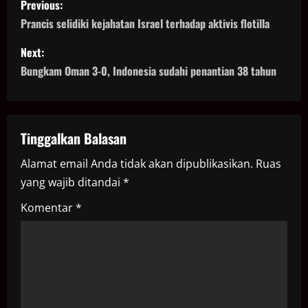
Previous:
o
Prancis selidiki kejahatan Israel terhadap aktivis flotilla
s
Next:
Bungkam Oman 3-0, Indonesia sudahi penantian 38 tahun
t
n
a
Tinggalkan Balasan
Alamat email Anda tidak akan dipublikasikan.
Ruas
v
yang wajib ditandai
*
i
Komentar
*
g
a
t