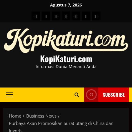
Skip
Agustus 7, 2026
to
HOME
Berita
hot
Business
Kesehatan
Sport
Entertainment
content
Dunia
news
News
KopiKaturi.com
Informasi Dunia Menanti Anda
SUBSCRIBE
Primary
Menu
Home
Business News
Purbaya Akan Promosikan Surat utang di China dan
Inggris