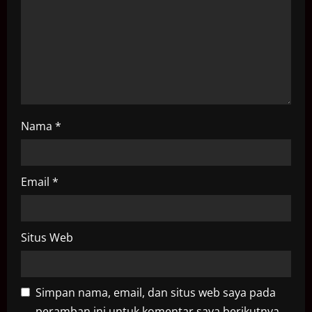
o
n
Nama
*
Email
*
Situs Web
Simpan nama, email, dan situs web saya pada
peramban ini untuk komentar saya berikutnya.