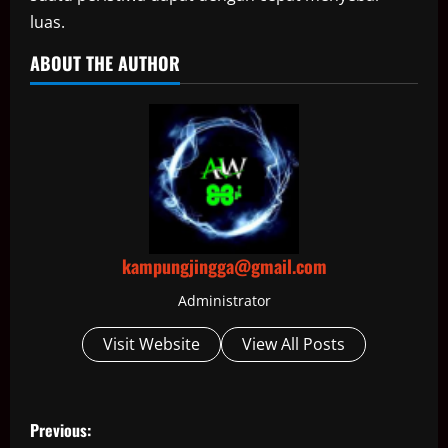
luas.
ABOUT THE AUTHOR
kampungjingga@gmail.com
Administrator
Visit Website
View All Posts
P
Previous: