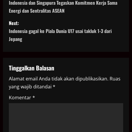
o
Indonesia dan Singapura Tegaskan Komitmen Kerja Sama
Energi dan Sentralitas ASEAN
s
Next:
t
Indonesia gagal ke Piala Dunia U17 usai takluk 1-3 dari
n
Jepang
a
v
Tinggalkan Balasan
i
Alamat email Anda tidak akan dipublikasikan.
Ruas
yang wajib ditandai
*
g
Komentar
*
a
t
i