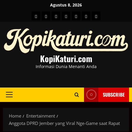
Skip
Agustus 8, 2026
to
HOME
Berita
hot
Business
Kesehatan
Sport
Entertainment
content
Dunia
news
News
KopiKaturi.com
Informasi Dunia Menanti Anda
SUBSCRIBE
Primary
Menu
Home
Entertainment
Anggota DPRD Jember yang Viral Nge-Game saat Rapat