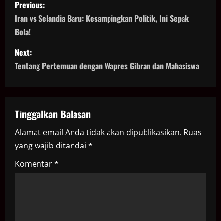
P
Previous:
o
Iran vs Selandia Baru: Kesampingkan Politik, Ini Sepak
Bola!
s
Next:
t
Tentang Pertemuan dengan Wapres Gibran dan Mahasiswa
n
a
Tinggalkan Balasan
v
Alamat email Anda tidak akan dipublikasikan.
Ruas
i
yang wajib ditandai
*
g
Komentar
*
a
t