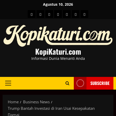
Skip
Agustus 10, 2026
to
HOME
Berita
hot
Business
Kesehatan
Sport
Entertainment
content
Dunia
news
News
KopiKaturi.com
Informasi Dunia Menanti Anda
SUBSCRIBE
Primary
Menu
Home
Business News
Trump Bantah Investasi di Iran Usai Kesepakatan
Damai