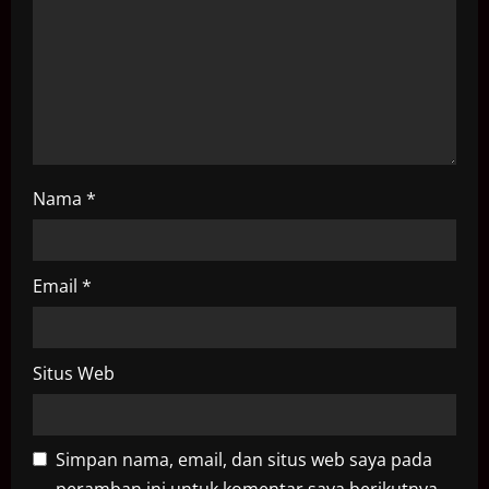
i
o
n
Nama
*
Email
*
Situs Web
Simpan nama, email, dan situs web saya pada
peramban ini untuk komentar saya berikutnya.