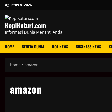
Skip
Agustus 8, 2026
to
content
KopiKaturi.com
Informasi Dunia Menanti Anda
HOME
BERITA DUNIA
HOT NEWS
BUSINESS NEWS
K
Home
amazon
amazon