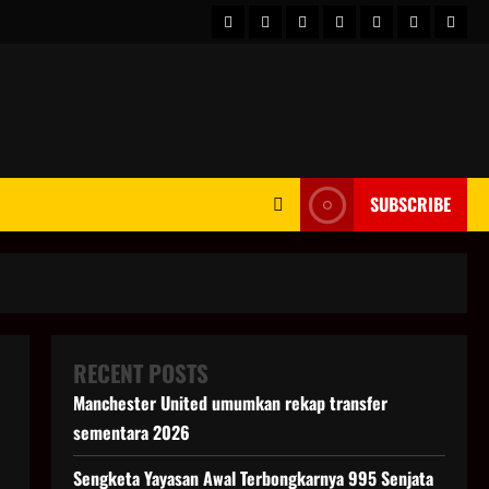
HOME
Berita
hot
Business
Kesehatan
Sport
Enter
Dunia
news
News
SUBSCRIBE
RECENT POSTS
Manchester United umumkan rekap transfer
sementara 2026
Sengketa Yayasan Awal Terbongkarnya 995 Senjata