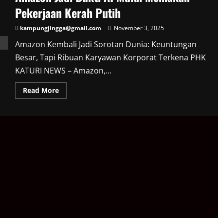
Pekerjaan Kerah Putih
kampungjingga@gmail.com
November 3, 2025
Amazon Kembali Jadi Sorotan Dunia: Keuntungan
Besar, Tapi Ribuan Karyawan Korporat Terkena PHK
KATURI NEWS – Amazon,...
Read
Read More
more
about
Amazon
Jadi
Bukti
AI
Mulai
Memakan
Pekerjaan
Kerah
Putih