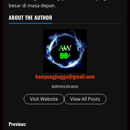
besar di masa depan.
ABOUT THE AUTHOR
kampungjingga@gmail.com
Administrator
Visit Website
View All Posts
P
Previous: