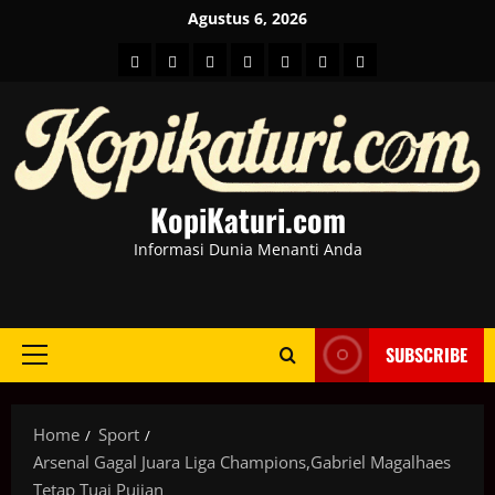
Skip
Agustus 6, 2026
to
HOME
Berita
hot
Business
Kesehatan
Sport
Entertainment
content
Dunia
news
News
KopiKaturi.com
Informasi Dunia Menanti Anda
SUBSCRIBE
Primary
Menu
Home
Sport
Arsenal Gagal Juara Liga Champions,Gabriel Magalhaes
Tetap Tuai Pujian