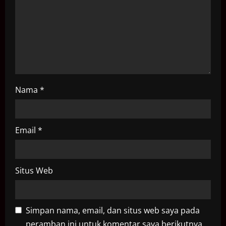
o
n
Nama
*
Email
*
Situs Web
Simpan nama, email, dan situs web saya pada
peramban ini untuk komentar saya berikutnya.