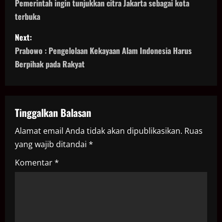
o
Pemerintah ingin tunjukkan citra Jakarta sebagai kota
terbuka
s
Next:
t
Prabowo : Pengelolaan Kekayaan Alam Indonesia Harus
n
Berpihak pada Rakyat
a
v
Tinggalkan Balasan
i
Alamat email Anda tidak akan dipublikasikan.
Ruas
yang wajib ditandai
*
g
Komentar
*
a
t
i